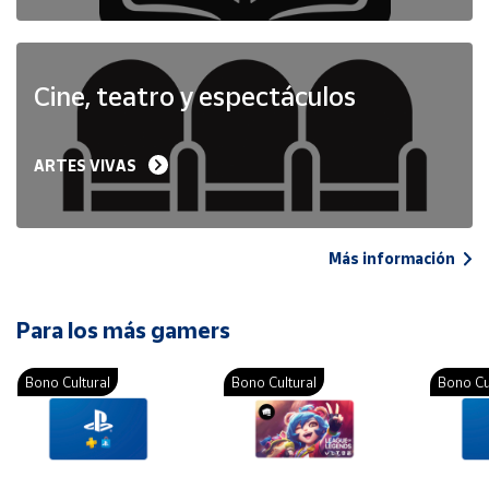
Cine, teatro y espectáculos
ARTES VIVAS
Más información
Para los más gamers
Bono Cultural
Bono Cultural
Bono Cu