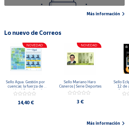
Más información
Lo nuevo de Correos
NOVEDAD
NOVEDAD
Sello Agua. Gestión por 
Sello Mariano Haro 
Sello Ecl
cuencas: la fuerza de 
Cisneros | Serie Deportes
12 de 
una idea.| Serie España 
Serie C
ES| Pliego Premium
3 €
14,40 €
Más información