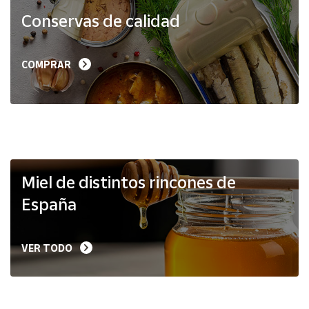
Productos
Conservas de calidad
Solidarios
Ayuda
COMPRAR
Centro
de ayuda
Contacto
Vendedores
Miel de distintos rincones de
España
Mapa de
vendedores
VER TODO
Hazte
vendedor
Área
vendedor