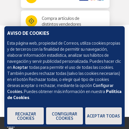
Compra artículos de
distintos vendedores
AVISO DE COOKIES
Esta página web, propiedad de Correos, utiliza cookies propias
Información y ayuda
y de terceros con la finalidad de permitir su navegación,
elaborar información estadística, analizar sus hábitos de
navegación y servir publicidad personalizada. Puedes hacer clic
Correos Market
en
Aceptar
todas para permitir el uso de todas las cookies.
También puedes rechazar todas (salvo las cookies necesarias)
en el botón Rechazar todas, o elegir qué tipo de cookies
deseas aceptar o rechazar, mediante la opción
Configurar
Cookies.
Puedes obtener más información en nuestra
Política
de Cookies
.
RECHAZAR
CONFIGURAR
ACEPTAR TODAS
COOKIES
COOKIES