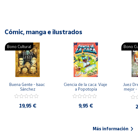
Cómic, manga e ilustrados
Bono Cultural
Bono Cu
Buena Gente - Isaac 
Ciencia de la caca: Viaje 
Juez Dr
Sánchez
a Popotopía
mejor - 
Ar
19,95 €
9,95 €
2
Más información