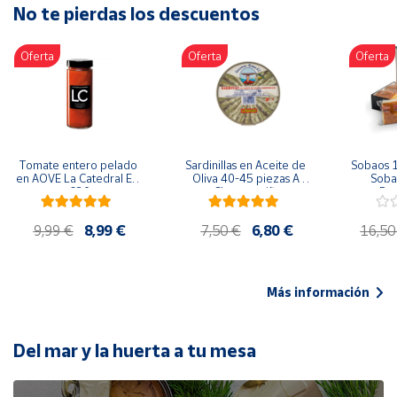
No te pierdas los descuentos
Artesanía
Oficina y
Oferta
Oferta
Oferta
Papelería
Para Canarias,
Ceuta y Melilla
Más
Tomate entero pelado 
Sardinillas en Aceite de 
Sobaos 1
populares
en AOVE La Catedral ER-
Oliva 40-45 piezas A 
Sobao
630
Churrusquiña
Paq
Bono
9,99 €
8,99 €
7,50 €
6,80 €
16,50
Cultural
Nuestros
vendedores
Más información
Las
novedades
de Correos
Del mar y la huerta a tu mesa
Market