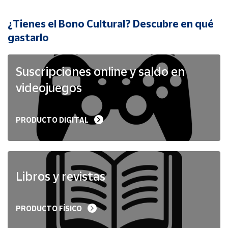
¿Tienes el Bono Cultural? Descubre en qué
Cuenta
gastarlo
Área
cliente
Suscripciones online y saldo en
videojuegos
Ubicación
PRODUCTO DIGITAL
Península
y
Baleares
Canarias,
Ceuta y
Libros y revistas
Melilla
PRODUCTO FÍSICO