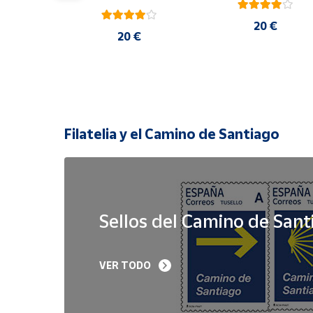
20 €
 €
20 €
Filatelia y el Camino de Santiago
Sellos del Camino de Sant
Sello Iglesia 
Sello Año Jubilar 
VER TODO
prerrománica de 
Lebaniego 2023 I Pa
Priesca. Asturias | Serie 
de 5
Patrimonio Histórico | 
Hoja Bloque