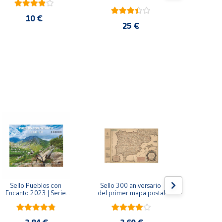
10 €
25 €
Sello Pueblos con 
Sello 300 aniversario 
Sello Mil
Encanto 2023 | Serie 
del primer mapa postal
funda
VIII I Bagergue, Briones, 
Monaste
Pedraza y Ponte 
Salvador d
Maceira | Hoja bloque
(Asturi