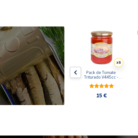
x10
x6
de 
Pack de 10 latas de 
Pack de Tomate 
 
Sardinillas en aceite de 
Triturado V445cc - 
oliva 125 ml
6x400g
31,35 €
15 €