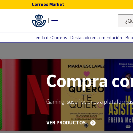
Correos Market
Menú
¿Qu
Nuestro
catálogo
Tienda de Correos
Destacado en alimentación
Beb
Alimentación
Bebidas
El Camino 
Ocio y cultura
Juguetes y
juegos
de sellos
Libros y
revistas
Merchandising
Dedicados a los símbolos más univer
y regalos
Tienda de
EMPIEZA A COLECCIONAR
Correos