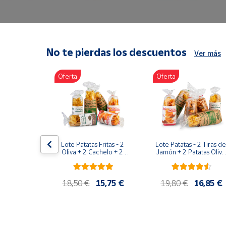
Artesanía
Oficina y
Papelería
Para Canarias,
No te pierdas los descuentos
Ver más
Ceuta y Melilla
Oferta
Oferta
Más
populares
Bono
Cultural
duras ER-
Lote Patatas Fritas - 2 
Lote Patatas - 2 Tiras de 
dral 600g
Nuestros
Oliva + 2 Cachelo + 2 
Jamón + 2 Patatas Oliva 
Hierbas
+ 1 Patatas Cachelo + 1 
vendedores
Patatas Hierbas
Las
10,50 €
18,50 €
15,75 €
19,80 €
16,85 €
novedades
de Correos
Market