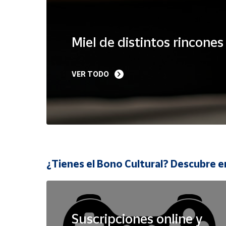
Cuenta
Miel de distintos rincone
Área
cliente
VER TODO
Ubicación
Península
y
Baleares
Canarias,
¿Tienes el Bono Cultural? Descubre e
Ceuta y
Melilla
Suscripciones online y