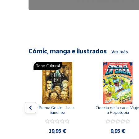
6,47 €
8,25 €
Cómic, manga e ilustrados
Ver más
Bono Cultural
ón del 
Buena Gente - Isaac 
Ciencia de la caca: Viaje
encia en 
Sánchez
a Popotopía
ic
9 €
19,95 €
9,95 €