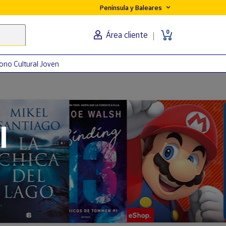
Península y Baleares
0
Área cliente
ono Cultural Joven
orma