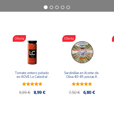
Oferta
Oferta
Tomate entero pelado 
Sardinillas en Aceite de 
en AOVE La Catedral 
Oliva 40-45 piezas A 
ER-630
Churrusquiña
9,99 €
8,99 €
7,50 €
6,80 €