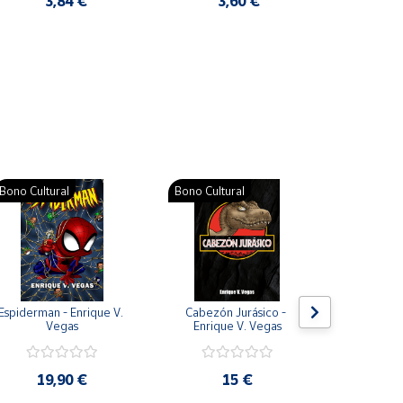
3,84 €
3,60 €
2
Pat
Bono Cultural
Bono Cultural
Bono Cult
Espiderman - Enrique V. 
Cabezón Jurásico - 
Jarripot
Vegas
Enrique V. Vegas
cabezón 
V
19,90 €
15 €
19