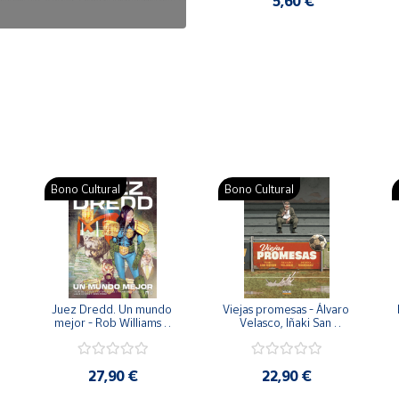
7,50 €
5,60 €
Bono Cultural
Bono Cultural
 
Juez Dredd. Un mundo 
Viejas promesas - Álvaro 
mejor - Rob Williams y 
Velasco, Iñaki San 
Arthur Wyatt
Román y Pedro 
Rodríguez
27,90 €
22,90 €