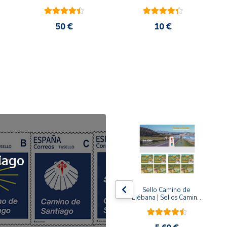
50 €
10 €
NOVEDAD
iago
x5
x5
Tusello Camino de 
Sello Camino de 
ck 
Santiago 2026 | La 
Liébana | Sellos Camino 
Flecha Amarilla | Tarifa 
de Santiago del Norte
A | Pack de 5