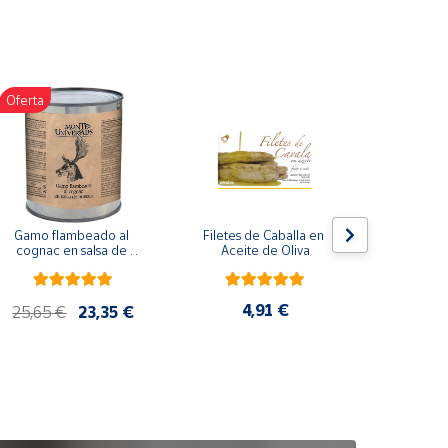
Oferta
Gamo flambeado al 
Filetes de Caballa en 
Pack 
cognac en salsa de 
Aceite de Oliva
compuesto
nueces (865 g)
de co
ela
artes
4,91 €
25,65 €
23,35 €