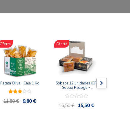
Oferta
Oferta
Oferta
Patata Oliva - Caja 1 Kg
Sobaos 12 unidades IGP 
Miel Mil
Sobao Pasiego - 
Tarro 10
Paquete 1 Kg
Artesana 
11,50 €
9,80 €
16,50 €
15,50 €
12,75 