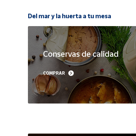
Productos
Solidarios
Del mar y la huerta a tu mesa
Ayuda
Oferta
Centro
de ayuda
Conservas de calidad
Contacto
Filetes de Melva 
Sardinillas en Aceite 
COMPRAR
Canutera de Barbate 
Oliva 40-45 piezas A
Vendedores
525 g
Churrusquiña
35,90 €
7,50 €
6,80 €
Mapa de
vendedores
Hazte
vendedor
Área
vendedor