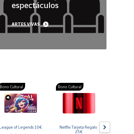
espectáculos
ARTES VIVAS
Bono Cultural
Bono Cultural
Bono Cult
League of Legends 10€
Netflix Tarjeta Regalo 
Gift Card
25€