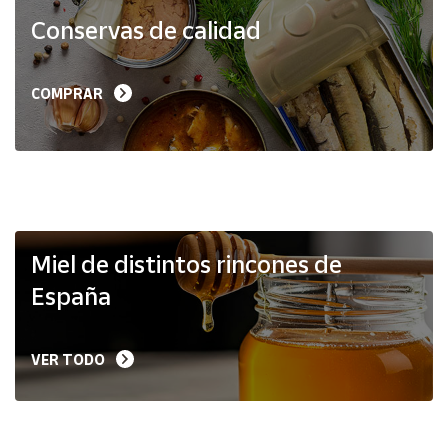
Productos
Conservas de calidad
Solidarios
Ayuda
COMPRAR
Centro
de ayuda
Contacto
Vendedores
Miel de distintos rincones de
España
Mapa de
vendedores
VER TODO
Hazte
vendedor
Área
vendedor