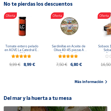
No te pierdas los descuentos
Artesanía
Oficina y
Oferta
Oferta
Oferta
Papelería
Para Canarias,
Ceuta y Melilla
Más
Tomate entero pelado 
Sardinillas en Aceite de 
Sobaos 1
populares
en AOVE La Catedral ER-
Oliva 40-45 piezas A 
Sobao
630
Churrusquiña
Paq
Bono
9,99 €
8,99 €
7,50 €
6,80 €
16,50
Cultural
Nuestros
vendedores
Más información
Las
novedades
de Correos
Del mar y la huerta a tu mesa
Market