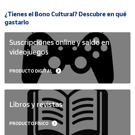
¿Tienes el Bono Cultural? Descubre en qué
Cuenta
gastarlo
Área
cliente
Suscripciones online y saldo en
videojuegos
Ubicación
PRODUCTO DIGITAL
Península
y
Baleares
Canarias,
Ceuta y
Libros y revistas
Melilla
PRODUCTO FÍSICO