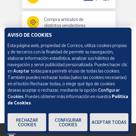
Compra artículos de
distintos vendedores
AVISO DE COOKIES
Esta página web, propiedad de Correos, utiliza cookies propias
Información y ayuda
y de terceros con la finalidad de permitir su navegación,
elaborar información estadística, analizar sus hábitos de
navegación y servir publicidad personalizada. Puedes hacer clic
Correos Market
en
Aceptar
todas para permitir el uso de todas las cookies.
También puedes rechazar todas (salvo las cookies necesarias)
en el botón Rechazar todas, o elegir qué tipo de cookies
deseas aceptar o rechazar, mediante la opción
Configurar
Cookies.
Puedes obtener más información en nuestra
Política
de Cookies
.
RECHAZAR
CONFIGURAR
ACEPTAR TODAS
COOKIES
COOKIES