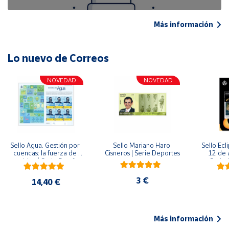
Más información
Lo nuevo de Correos
NOVEDAD
NOVEDAD
Sello Agua. Gestión por 
Sello Mariano Haro 
Sello Ecl
cuencas: la fuerza de 
Cisneros | Serie Deportes
12 de 
una idea.| Serie España 
Serie C
ES| Pliego Premium
3 €
14,40 €
Más información