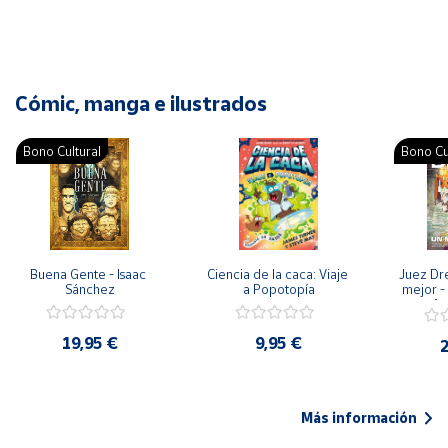
Cómic, manga e ilustrados
Bono Cultural
Bono Cu
Buena Gente - Isaac 
Ciencia de la caca: Viaje 
Juez Dr
Sánchez
a Popotopía
mejor - 
Ar
19,95 €
9,95 €
2
Más información