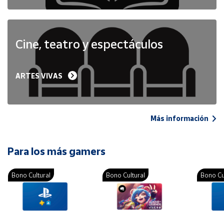
Cine, teatro y espectáculos
ARTES VIVAS
Más información
Para los más gamers
Bono Cultural
Bono Cultural
Bono Cu