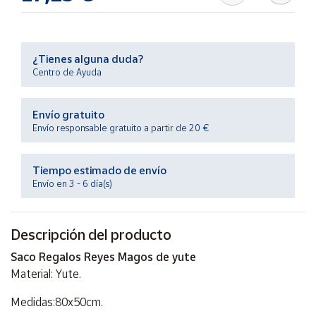
Productos
Solidarios
¿Tienes alguna duda?
Ayuda
Centro de Ayuda
Centro
Envío gratuito
de ayuda
Envío responsable gratuito a partir de 20 €
Contacto
Tiempo estimado de envío
Vendedores
Envío en 3 - 6 día(s)
Mapa de
Descripción del producto
vendedores
Saco Regalos Reyes Magos de yute
Hazte
vendedor
Material: Yute.
Área
Medidas:80x50cm.
vendedor