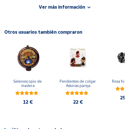
Incluye: Saco de yute y cuerda:
Ver más información
Cuenta
Área
Otros usuarios también compraron
cliente
Ubicación
Península
y
Baleares
Selenoscopio de 
Pendientes de colgar 
Rosa forj
madera
Asturias pareja
Canarias,
Ceuta y
29,
Melilla
12 €
22 €