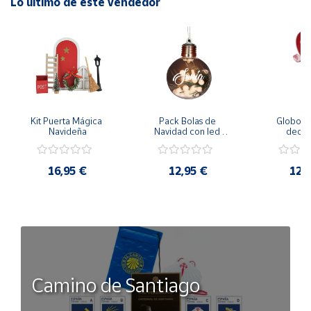
Lo último de este vendedor
Kit Puerta Mágica 
Pack Bolas de 
Globo de
Navideña
Navidad con led 
decora
personalizadas 8cm
person
16,95 €
12,95 €
12,
Camino de Santiago