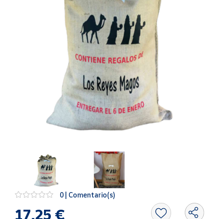
Artesanía
Oficina y
Papelería
Para Canarias,
Ceuta y Melilla
Más
populares
Bono
Cultural
Nuestros
vendedores
Las
novedades
de Correos
0 | Comentario(s)
Market
17,25 €