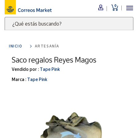
0
Menú
¿Qué estás buscando?
Nuestro
catálogo
Escribe
palabras
INICIO
ARTESANÍA
clave
Alimentación
para
Saco regalos Reyes Magos
Bebidas
buscar
Ocio y cultura
Vendido por :
Tape Pink
productos
en
Juguetes y
Marca :
Tape Pink
juegos
Correos
Market
Libros y
.
revistas
Merchandising
y regalos
Tienda de
Correos