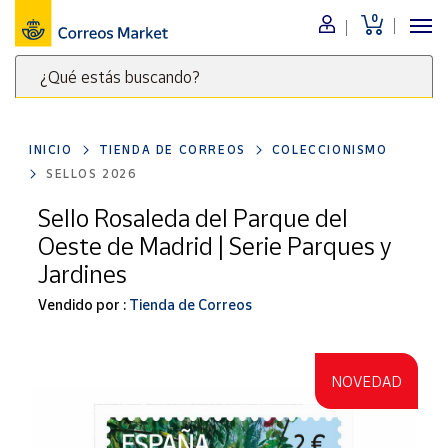
0
Menú
¿Qué estás buscando?
Nuestro
catálogo
Escribe
palabras
INICIO
TIENDA DE CORREOS
COLECCIONISMO
clave
Alimentación
SELLOS 2026
para
Bebidas
buscar
Sello Rosaleda del Parque del
Ocio y cultura
productos
Oeste de Madrid | Serie Parques y
en
Juguetes y
Jardines
juegos
Correos
Market
Vendido por :
Tienda de Correos
Libros y
.
revistas
Merchandising
y regalos
NOVEDAD
Tienda de
Correos