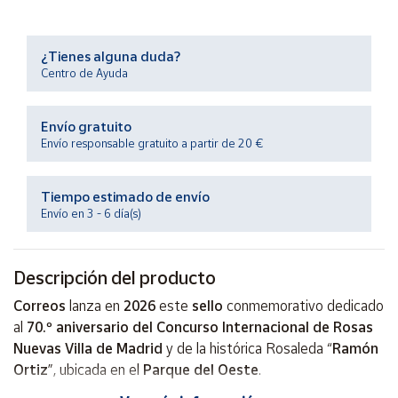
Productos
Solidarios
¿Tienes alguna duda?
Centro de Ayuda
Ayuda
Envío gratuito
Centro
Envío responsable gratuito a partir de 20 €
de ayuda
Contacto
Tiempo estimado de envío
Envío en 3 - 6 día(s)
Vendedores
Descripción del producto
Mapa de
vendedores
Correos
lanza en
2026
este
sello
conmemorativo dedicado
Hazte
al
70.º aniversario del Concurso Internacional de Rosas
vendedor
Nuevas Villa de Madrid
y de la histórica Rosaleda “
Ramón
Área
Ortiz
”, ubicada en el
Parque del Oeste
.
vendedor