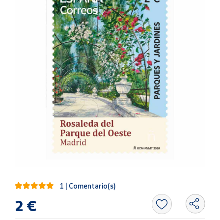
Artesanía
Oficina y
Papelería
Para Canarias,
Ceuta y Melilla
Más
populares
Bono
Cultural
Nuestros
vendedores
Las
novedades
1 | Comentario(s)
de Correos
Market
2 €