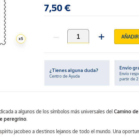
7,50 €
AÑADIR
x
5
Unidades
Envío gr
¿Tienes alguna duda?
Envío resp
Centro de Ayuda
partir de 
icada a algunos de los símbolos más universales del
Camino de
e peregrino
.
espíritu jacobeo a destinos lejanos de todo el mundo. Una oportu