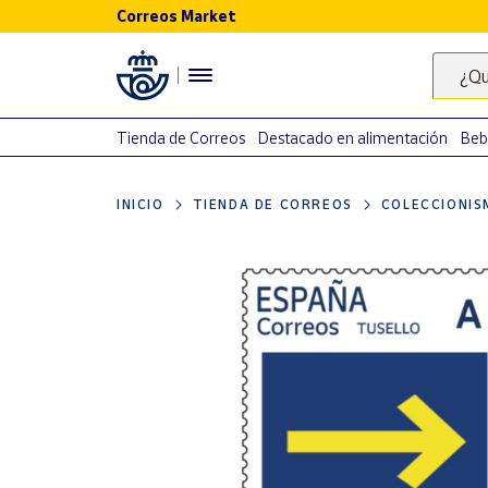
Correos Market
Menú
¿Qu
Nuestro
catálogo
Tienda de Correos
Destacado en alimentación
Beb
Alimentación
INICIO
TIENDA DE CORREOS
COLECCIONIS
Bebidas
Ocio y cultura
Juguetes y
juegos
Libros y
revistas
Merchandising
y regalos
Tienda de
Correos