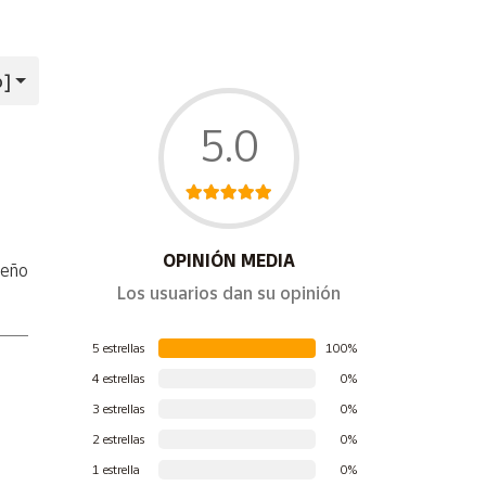
o]
5.0
OPINIÓN MEDIA
ón de sellos del Camino
seño
Los usuarios dan su opinión
5 estrellas
100%
4 estrellas
0%
3 estrellas
0%
2 estrellas
0%
1 estrella
0%