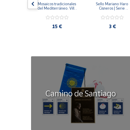
lo Gitano | 
Mosaicos tradicionales 
Sello Mariano Haro 
Efemérides
del Mediterráneo. Villa 
Cisneros | Serie 
romana de la Quintilla. 
Deportes
Lorca (Murcia) | Pliego 
Premium
2 €
15 €
3 €
Camino de Santiago