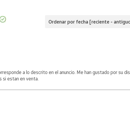
m en blíster con protector transparente
Ordenar por fecha [reciente - antigu
naria "normalizada", hasta 20g.
amino de 2026 y descubre sellos de otros años en
nuestra colecci
orresponde a lo descrito en el anuncio. Me han gustado por su di
s si estan en venta.