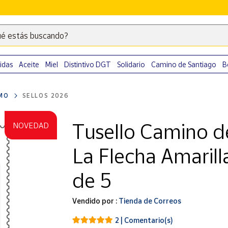
é estás buscando?
Escribe
palabras
clave
idas
Aceite
Miel
Distintivo DGT
Solidario
Camino de Santiago
B
para
buscar
MO
SELLOS 2026
productos
en
Tusello Camino d
NOVEDAD
Correos
Market
La Flecha Amarilla
.
de 5
Vendido por :
Tienda de Correos
2 | Comentario(s)