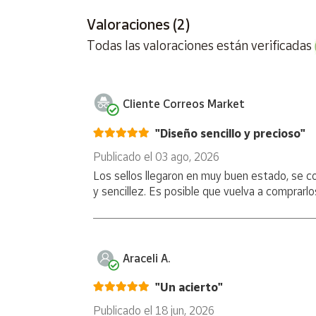
Motivo:
Camino de Santiago
Valor postal:
Tarifa A
Valoraciones (2)
Cuenta
Formato:
Pack de 5 sellos de 40,9 mm x 28,8 m
Todas las valoraciones están verificadas
Papel:
Estucado, engomado, fosforescente
Área
Tirada:
28.000
cliente
Fecha de emisión:
25 de mayo de 2026
Cliente Correos Market
Ubicación
"Diseño sencillo y precioso"
Tarifa A:
Para carta o tarjeta posta
l Nacional Ordi
Publicado el 03 ago, 2026
Península
Hazte con la colección completa de sellos del C
Los sellos llegaron en muy buen estado, se c
y
y sencillez. Es posible que vuelva a comprarlo
Baleares
Canarias,
Ceuta y
Melilla
Araceli A.
"Un acierto"
Publicado el 18 jun, 2026