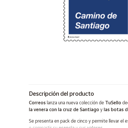
Artesanía
Oficina y
Papelería
Para Canarias,
Ceuta y Melilla
Más
populares
Bono
Cultural
Nuestros
vendedores
Descripción del producto
Las
Correos
lanza una nueva colección de
TuSello
ded
novedades
la venera con la cruz de Santiago
y
las botas d
de Correos
Market
Se presenta en pack de cinco y permite llevar el 
o compartir su
esencia
y sus
valores
.