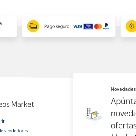
a
Pago seguro
Novedades
Apúnta
eos Market
noveda
rir
oferta
e vendedores