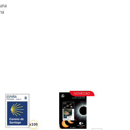
 una
na
NOVEDAD
x100