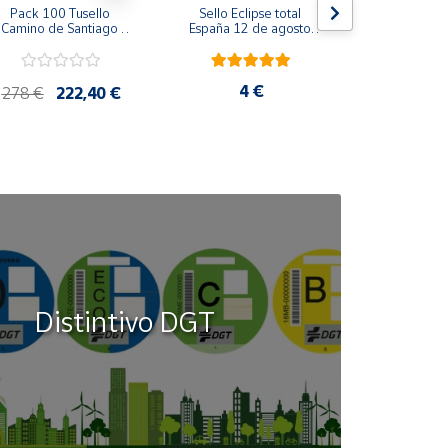
Pack 100 Tusello 
Sello Eclipse total 
Sello Consuel
Camino de Santiago 
España 12 de agosto 
Serie Perso
026 | Concha Amarilla 
2026 | Serie Ciencia | 
Tarifa A | 
 Tarifa B | 20 blíster de 
Hoja Bloque
5 sellos
4 €
4,8
278 €
222,40 €
Distintivo DGT