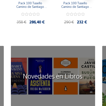
Pack 100 Tusello 
Pack 100 Tusello 
Camino de Santiago 
Camino de Santiago 
2026 | Las Botas del 
2026 | Concha con 
2
Peregrino | Tarifa D | 
Cruz de Santiago | 
|
20 blíster de 5 sellos
Tarifa C | 20 blíster de 5 
sellos
358 €
286,40 €
290 €
232 €
Novedades en Libros