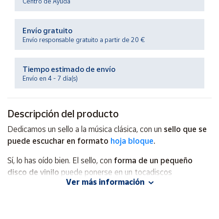
Centro de Ayuda
Productos
Solidarios
Envío gratuito
Envío responsable gratuito a partir de 20 €
Ayuda
Tiempo estimado de envío
Centro
Envío en 4 - 7 día(s)
de ayuda
Contacto
Descripción del producto
Vendedores
Dedicamos un sello a la música clásica, con un
sello que se
puede escuchar en formato
hoja bloque
.
Mapa de
Sí, lo has oído bien. El sello, con
forma de un pequeño
vendedores
disco de vinilo
puede ponerse en un tocadiscos
Hazte
Ver más información
y
reproducir la
Sinfonía número cinco en do menor op. 67
vendedor
de Beethoven
, interpretada por la Madrid Festival
Área
Orcherstra, bajo la dirección de Albert Skuratov.
vendedor