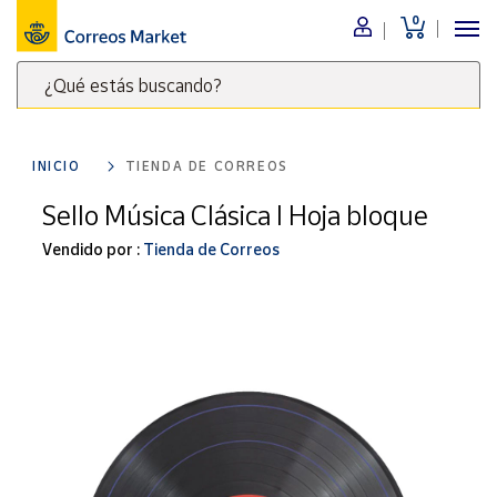
0
Menú
¿Qué estás buscando?
Nuestro
catálogo
Escribe
palabras
INICIO
TIENDA DE CORREOS
clave
Alimentación
para
Sello Música Clásica I Hoja bloque
Bebidas
buscar
Ocio y cultura
Vendido por :
Tienda de Correos
productos
en
Juguetes y
juegos
Correos
Market
Libros y
.
revistas
Merchandising
y regalos
Tienda de
Correos