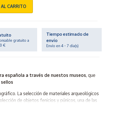
 AL CARRITO
Tiempo estimado de
atuito
envío
onsable gratuito a
20 €
Envío en 4 - 7 día(s)
ra española a través de nuestos museos
, que
 sellos
nográfico. La selección de materiales arqueológicos
colección de objetos fenicios y púnicos, una de las
artísticas contemporáneas del siglo XX. Las obras
 Constituye parte singular de la colección el