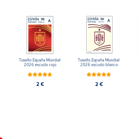
áficos de la Tía Norica, compañía de teatro gaditana que trabaja
enviado por Correos
Tusello España Mundial 
Tusello España Mundial 
2026 escudo rojo
2026 escudo blanco
2 €
2 €
en pack de 3 unidades a 4,95)
al)