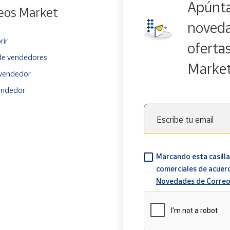
Apúnta
eos Market
noveda
rir
oferta
e vendedores
Marke
vendedor
endedor
Escribe tu email
Marcando esta casilla
comerciales de acuer
Novedades de Correo