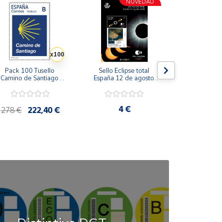
NOVEDAD
x100
Pack 100 Tusello 
Sello Eclipse total 
Sello Consuel
Camino de Santiago 
España 12 de agosto 
Serie Perso
026 | Concha Amarilla 
2026 | Serie Ciencia | 
Tarifa A | 
 Tarifa B | 20 blíster de 
Hoja Bloque
5 sellos
4 €
4,8
278 €
222,40 €