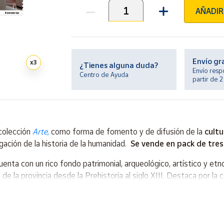
AÑADIR
Unidades
Envío gr
x
3
¿Tienes alguna duda?
Envío resp
Centro de Ayuda
partir de 
colección
Arte,
como forma de fomento y de difusión de la
cultu
lgación de la historia de la humanidad.
Se vende en pack de tres
uenta con un rico fondo patrimonial, arqueológico, artístico y et
 de la provincia desde la Prehistoria al siglo XIII. Destaca por la 
ostrimerías del Medievo europeo hasta algunas de las tendencias 
arán o Murillo, constituyen algunos de los hitos más destacados.