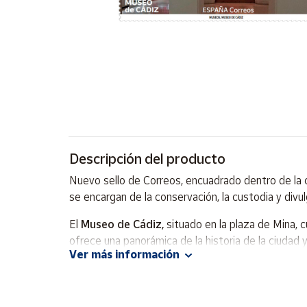
Artesanía
Oficina y
Papelería
Para Canarias,
Ceuta y Melilla
Más
populares
Descripción del producto
Bono
Nuevo sello de Correos, encuadrado dentro de la 
Cultural
se encargan de la conservación, la custodia y divu
Nuestros
vendedores
El
Museo de Cádiz,
situado en la plaza de Mina, c
ofrece una panorámica de la historia de la ciudad y
Las
Ver más información
novedades
más importantes del mundo, con los sarcófagos.
de Correos
Market
La colección de Bellas Artes recorre desde las p
del Renacimiento español y del barroco, como Zurb