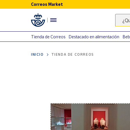
Correos Market
Menú
¿Qu
Nuestro
catálogo
Tienda de Correos
Destacado en alimentación
Beb
Alimentación
INICIO
TIENDA DE CORREOS
Bebidas
Ocio y cultura
Juguetes y
juegos
Libros y
revistas
Merchandising
y regalos
Tienda de
Correos