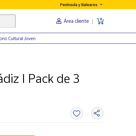
Península y Baleares
0
Área cliente
ono Cultural Joven
diz I Pack de 3