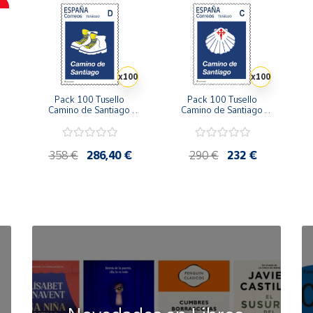
x100
x100
Pack 100 Tusello 
Pack 100 Tusello 
Camino de Santiago 
Camino de Santiago 
2026 | Las Botas del 
2026 | Concha con 
2
Peregrino | Tarifa D | 
Cruz de Santiago | 
|
20 blíster de 5 sellos
Tarifa C | 20 blíster de 5 
sellos
358 €
286,40 €
290 €
232 €