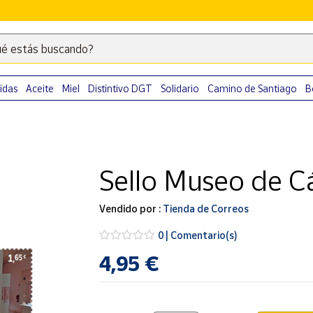
é estás buscando?
Escribe
palabras
clave
idas
Aceite
Miel
Distintivo DGT
Solidario
Camino de Santiago
B
para
buscar
productos
en
Sello Museo de Cá
Correos
Market
.
Vendido por :
Tienda de Correos
0 | Comentario(s)
4,95 €