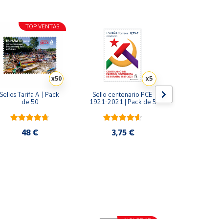
ba en los siglos XIX y XX.
TOP VENTAS
x50
x5
Sellos Tarifa A  | Pack 
Sello centenario PCE 
Sello 175 
de 50
1921-2021 | Pack de 5
primer sello 
España. Tar
Efemérides |
48 €
3,75 €
4,8