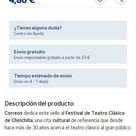
Productos
Solidarios
Ayuda
¿Tienes alguna duda?
Centro de Ayuda
Centro
de ayuda
Envío gratuito
Envío responsable gratuito a partir de 20 €
Contacto
Tiempo estimado de envío
Vendedores
Envío en 4 - 7 día(s)
Mapa de
vendedores
Descripción del producto
Hazte
Correos
dedica este sello al
Festival de Teatro Clásico
vendedor
de Chinchilla
, una cita
cultural
de referencia que desde
Área
hace más de 30 años acerca el teatro clásico al gran público.
vendedor