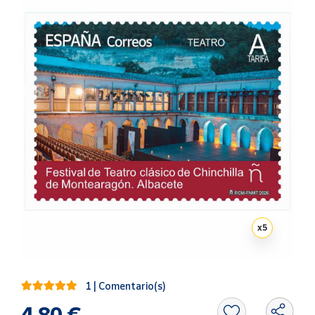
Artesanía
Oficina y
Papelería
Para Canarias,
Ceuta y Melilla
Más
populares
Bono
Cultural
Nuestros
vendedores
x
5
Las
novedades
de Correos
1 | Comentario(s)
Market
4,80 €