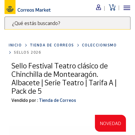
0
Menú
¿Qué estás buscando?
Nuestro
catálogo
Escribe
palabras
INICIO
TIENDA DE CORREOS
COLECCIONISMO
clave
Alimentación
SELLOS 2026
para
Bebidas
buscar
Sello Festival Teatro clásico de
Ocio y cultura
productos
Chinchilla de Montearagón.
en
Juguetes y
Albacete | Serie Teatro | Tarifa A |
juegos
Correos
Pack de 5
Market
Libros y
.
revistas
Vendido por :
Tienda de Correos
Merchandising
y regalos
NOVEDAD
Tienda de
Correos