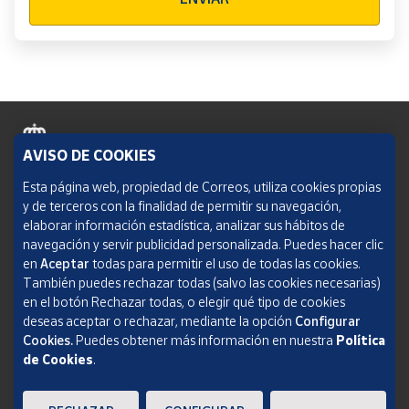
AVISO DE COOKIES
Política de cookies
Esta página web, propiedad de Correos, utiliza cookies propias
y de terceros con la finalidad de permitir su navegación,
Aviso legal
elaborar información estadística, analizar sus hábitos de
navegación y servir publicidad personalizada. Puedes hacer clic
Condiciones del servicio
en
Aceptar
todas para permitir el uso de todas las cookies.
También puedes rechazar todas (salvo las cookies necesarias)
Política de Privacidad Web
en el botón Rechazar todas, o elegir qué tipo de cookies
deseas aceptar o rechazar, mediante la opción
Configurar
Informe de transparencia
Cookies.
Puedes obtener más información en nuestra
Política
de Cookies
.
SOCIEDAD ESTATAL CORREOS Y TELÉGRAFOS, S.A., S.M.E. Todos los derechos
reservados.