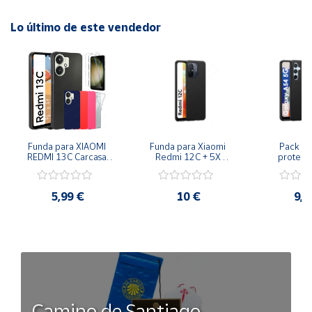
totalmente transparente.
Lo último de este vendedor
Colores disponibles: Azul, Negro, Rojo, Rosa y Transparente
100%.
Funda para XIAOMI 
Funda para Xiaomi 
Pack fun
REDMI 13C Carcasa 
Redmi 12C + 5X 
protecto
Gel TPU Silicona Mate 
Protector Pantalla 
pantalla d
Suave negro
Cristal Templado - 
templad
Color Negro
Samsung Ga
5,99 €
10 €
9,9
5
Camino de Santiago