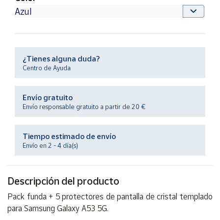
Productos
Solidarios
Ayuda
¿Tienes alguna duda?
Centro de Ayuda
Centro
de ayuda
Contacto
Envío gratuito
Envío responsable gratuito a partir de 20 €
Vendedores
Tiempo estimado de envío
Envío en 2 - 4 día(s)
Mapa de
vendedores
Hazte
Descripción del producto
vendedor
Pack funda + 5 protectores de pantalla de cristal templado
Área
para Samsung Galaxy A53 5G.
vendedor