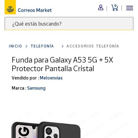
0
Menú
¿Qué estás buscando?
Nuestro
catálogo
Escribe
palabras
INICIO
TELEFONÍA
ACCESORIOS TELEFONÍA
clave
Alimentación
para
Funda para Galaxy A53 5G + 5X
Bebidas
buscar
Protector Pantalla Cristal
Ocio y cultura
productos
en
Vendido por :
Meloenvias
Juguetes y
juegos
Correos
Marca :
Samsung
Market
Libros y
.
revistas
Merchandising
y regalos
Tienda de
Correos