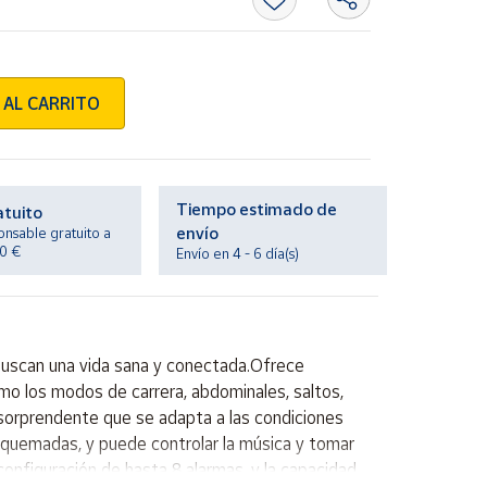
 AL CARRITO
Tiempo estimado de
atuito
envío
onsable gratuito a
20 €
Envío en 4 - 6 día(s)
buscan una vida sana y conectada.Ofrece
omo los modos de carrera, abdominales, saltos,
 sorprendente que se adapta a las condiciones
as quemadas, y puede controlar la música y tomar
configuración de hasta 8 alarmas, y la capacidad