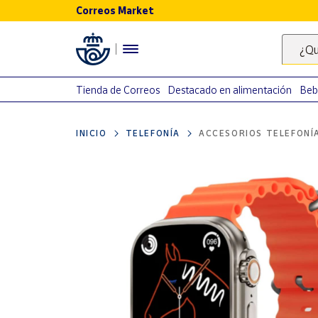
Correos Market
Menú
¿Qu
Nuestro
catálogo
Tienda de Correos
Destacado en alimentación
Beb
Alimentación
INICIO
TELEFONÍA
ACCESORIOS TELEFONÍ
Bebidas
Ocio y cultura
Juguetes y
juegos
Libros y
revistas
Merchandising
y regalos
Tienda de
Correos