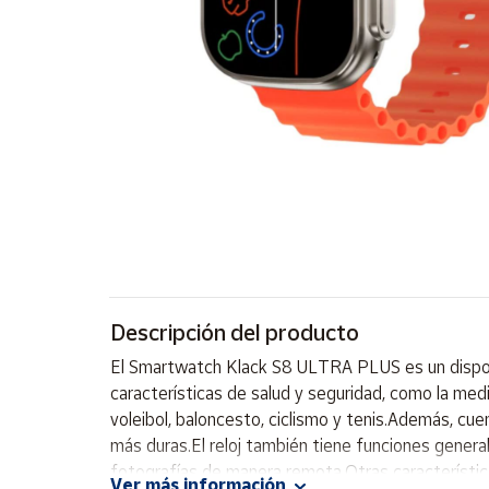
Artesanía
Oficina y
Papelería
Para Canarias,
Ceuta y Melilla
Más
populares
Bono
Cultural
Descripción del producto
Nuestros
vendedores
El Smartwatch Klack S8 ULTRA PLUS es un disposi
Las
características de salud y seguridad, como la med
novedades
voleibol, baloncesto, ciclismo y tenis.Además, cu
de Correos
Market
más duras.El reloj también tiene funciones general
fotografías de manera remota.Otras características
Ver más información