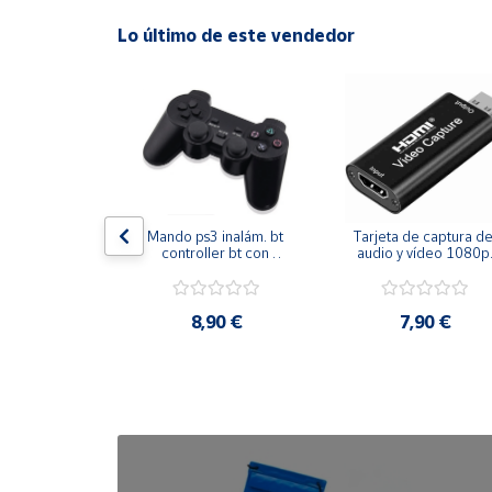
Lo último de este vendedor
Cuenta
Área
cliente
Ubicación
s bt 5.3 por 
Mando ps3 inalám. bt 
Tarjeta de captura de
 osea funda 
controller bt con 
audio y vídeo 1080p 
Península
 12 horas - 
función sixaxis y doble 
hdmi
y
eables - 
vibración
Baleares
cos p/ iphone
,90 €
8,90 €
7,90 €
Canarias,
Ceuta y
Melilla