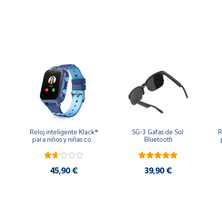
tiene dimensiones de 45x40x10,2mm y una pantalla táctil en color
superior, Android 5.0 y superior y tiene Bluetooth 5.2.Viene con 
El tiempo de carga es inferior a 2 horas, mientras que la primer
Reloj inteligente Klack® 
SG-3 Gafas de Sol 
R
para niños y niñas con 
Bluetooth
GPS Localizador y 
comunicación, 4G - 
Azul
45,90 €
39,90 €