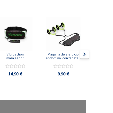
Vibroaction 
Máquina de ejercicio 
Sellador de
masajeador 
abdominal con tapete y 
eléc.  - sellad
adelgazante
ruedas revoflex
de aire c
14,90 €
9,90 €
4,9