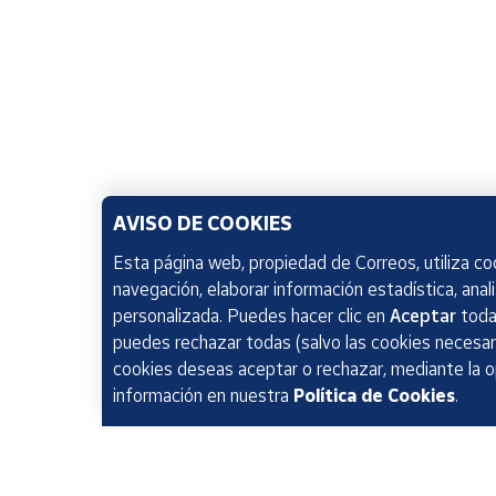
AVISO DE COOKIES
Esta página web, propiedad de Correos, utiliza coo
navegación, elaborar información estadística, anal
personalizada. Puedes hacer clic en
Aceptar
todas
puedes rechazar todas (salvo las cookies necesari
cookies deseas aceptar o rechazar, mediante la 
información en nuestra
Política de Cookies
.