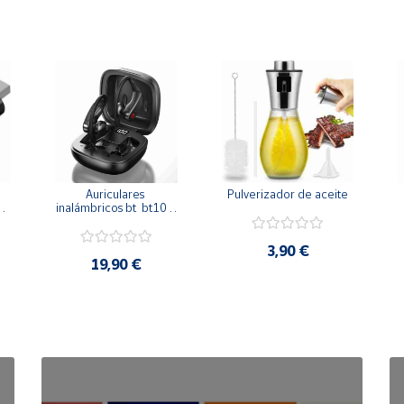
 
Auriculares 
Pulverizador de aceite
inalámbricos bt  bt10 - 
conexión bt 5.0 - 
manos libres y carga 
inalám.
3,90 €
19,90 €