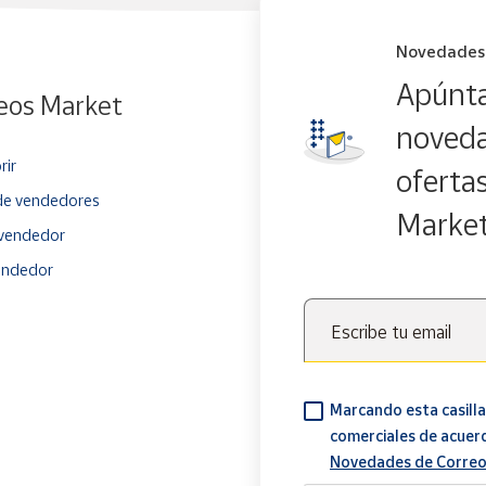
Novedades
Apúnta
eos Market
noveda
rir
oferta
e vendedores
Marke
vendedor
endedor
Escribe tu email
Marcando esta casilla
comerciales de acuer
Novedades de Correo