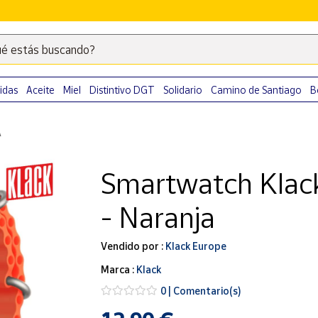
é estás buscando?
Escribe
palabras
clave
idas
Aceite
Miel
Distintivo DGT
Solidario
Camino de Santiago
B
para
buscar
A
productos
en
Smartwatch Klac
Correos
Market
- Naranja
.
Vendido por :
Klack Europe
Marca :
Klack
0 | Comentario(s)