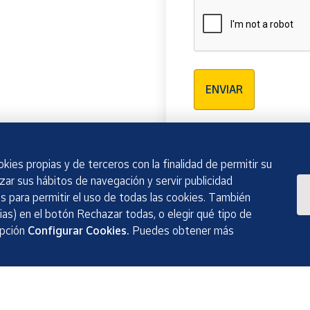
Verificación reCAPTCH
ENVIAR
kies propias y de terceros con la finalidad de permitir su
izar sus hábitos de navegación y servir publicidad
 para permitir el uso de todas las cookies. También
as) en el botón Rechazar todas, o elegir qué tipo de
opción
Configurar Cookies.
Puedes obtener más