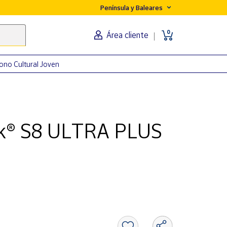
Península y Baleares
0
Área cliente
ono Cultural Joven
k® S8 ULTRA PLUS