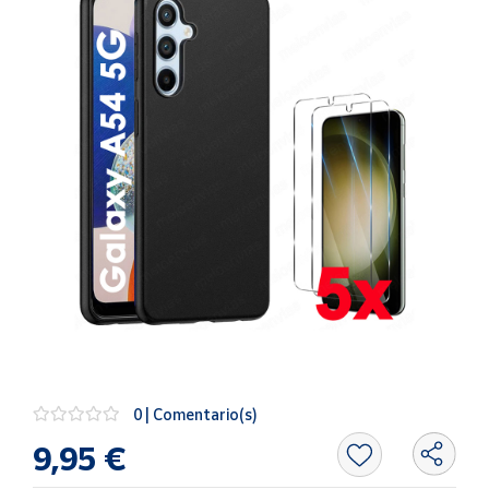
Artesanía
Oficina y
Papelería
Para Canarias,
Ceuta y Melilla
Más
populares
Bono
Cultural
Nuestros
vendedores
Las
novedades
0 | Comentario(s)
de Correos
Market
9,95 €