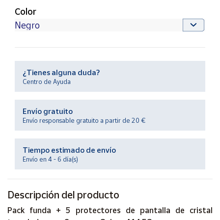
Productos
Color
Solidarios
Ayuda
Centro
¿Tienes alguna duda?
de ayuda
Centro de Ayuda
Contacto
Envío gratuito
Envío responsable gratuito a partir de 20 €
Vendedores
Tiempo estimado de envío
Mapa de
Envío en 4 - 6 día(s)
vendedores
Hazte
vendedor
Descripción del producto
Área
Pack funda + 5 protectores de pantalla de cristal
vendedor