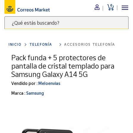
0
Menú
¿Qué estás buscando?
Nuestro
catálogo
Escribe
palabras
INICIO
TELEFONÍA
ACCESORIOS TELEFONÍA
clave
Alimentación
para
Pack funda + 5 protectores de
Bebidas
buscar
pantalla de cristal templado para
Ocio y cultura
productos
Samsung Galaxy A14 5G
en
Juguetes y
juegos
Correos
Vendido por :
Meloenvias
Market
Libros y
Marca :
Samsung
.
revistas
Merchandising
y regalos
Tienda de
Correos