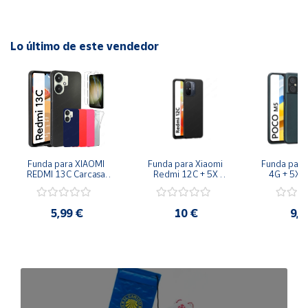
del fabricante, la parte sin cubrir puede llegar hasta los 5
mm.
Lo último de este vendedor
En algunos modelos, el protector puede cubrir la cámara
frontal, no siendo un problema al tratarse de un protector
totalmente transparente.
Funda para XIAOMI 
Funda para Xiaomi 
Funda para
REDMI 13C Carcasa 
Redmi 12C + 5X 
4G + 5X P
Gel TPU Silicona Mate 
Protector Pantalla 
Pant
Suave negro
Cristal Templado - 
Color Negro
5,99 €
10 €
9,9