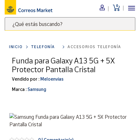
0
Menú
¿Qué estás buscando?
Nuestro
catálogo
Escribe
palabras
INICIO
TELEFONÍA
ACCESORIOS TELEFONÍA
clave
Alimentación
para
Funda para Galaxy A13 5G + 5X
Bebidas
buscar
Protector Pantalla Cristal
Ocio y cultura
productos
en
Vendido por :
Meloenvias
Juguetes y
juegos
Correos
Marca :
Samsung
Market
Libros y
.
revistas
Merchandising
y regalos
Tienda de
Correos
0 | Comentario(s)