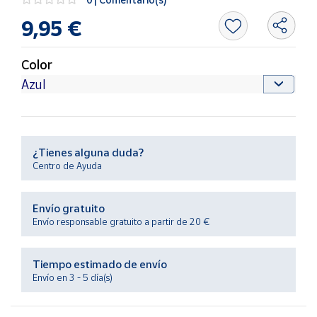
Artesanía
9,95 €
Oficina y
Papelería
Color
Para Canarias,
Ceuta y Melilla
Más
populares
¿Tienes alguna duda?
Centro de Ayuda
Bono
Cultural
Envío gratuito
Nuestros
Envío responsable gratuito a partir de 20 €
vendedores
Las
novedades
Tiempo estimado de envío
de Correos
Envío en 3 - 5 día(s)
Market