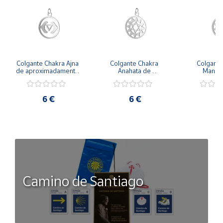
Colgante Chakra Ajna 
Colgante Chakra 
Colgante
de aproximadamente 
Anahata de 
Manipu
18 mm de diámetro
aproximadamente 18 
aproximada
mm de diámetro
mm de d
6 €
6 €
6
Camino de Santiago