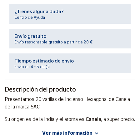
Productos
Solidarios
¿Tienes alguna duda?
Centro de Ayuda
Ayuda
Envío gratuito
Envío responsable gratuito a partir de 20 €
Centro
de ayuda
Tiempo estimado de envío
Contacto
Envío en 4 - 5 día(s)
Vendedores
Descripción del producto
Mapa de
Presentamos 20 varillas de Incienso Hexagonal de Canela
vendedores
de la marca
SAC
.
Hazte
Su origen es de la India y el aroma es
Canela,
a súper precio.
vendedor
Área
Se envía
1 unidad / 20 varillas
.
Ver más información
vendedor