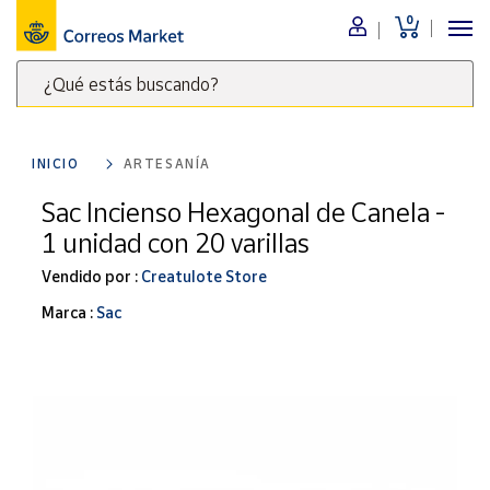
0
Menú
¿Qué estás buscando?
Nuestro
catálogo
Escribe
palabras
INICIO
ARTESANÍA
clave
Alimentación
para
Sac Incienso Hexagonal de Canela -
Bebidas
buscar
1 unidad con 20 varillas
Ocio y cultura
productos
en
Vendido por :
Creatulote Store
Juguetes y
juegos
Correos
Marca :
Sac
Market
Libros y
.
revistas
Merchandising
y regalos
Tienda de
Correos