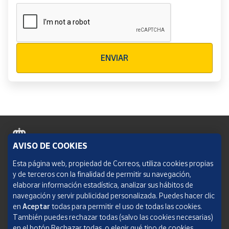
Verificación reCAPTCHA
ENVIAR
AVISO DE COOKIES
Política de cookies
Esta página web, propiedad de Correos, utiliza cookies propias
y de terceros con la finalidad de permitir su navegación,
Aviso legal
elaborar información estadística, analizar sus hábitos de
navegación y servir publicidad personalizada. Puedes hacer clic
Condiciones del servicio
en
Aceptar
todas para permitir el uso de todas las cookies.
También puedes rechazar todas (salvo las cookies necesarias)
Política de Privacidad Web
en el botón Rechazar todas, o elegir qué tipo de cookies