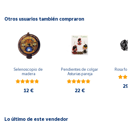
Cuenta
Otros usuarios también compraron
Área
cliente
Ubicación
Selenoscopio de 
Pendientes de colgar 
Rosa forj
Península
madera
Asturias pareja
y
Baleares
29,
12 €
22 €
Canarias,
Ceuta y
Melilla
Lo último de este vendedor