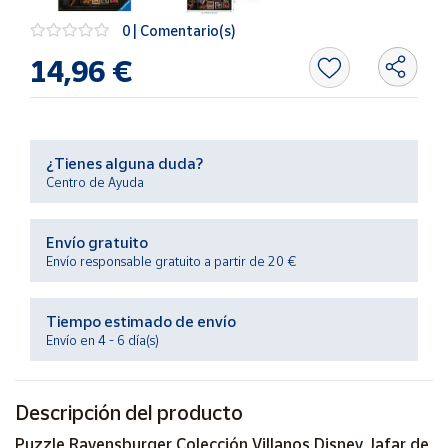
Productos
Solidarios
0 | Comentario(s)
14,96 €
Ayuda
Centro
de ayuda
¿Tienes alguna duda?
Centro de Ayuda
Contacto
Envío gratuito
Vendedores
Envío responsable gratuito a partir de 20 €
Mapa de
Tiempo estimado de envío
vendedores
Envío en 4 - 6 día(s)
Hazte
vendedor
Descripción del producto
Área
vendedor
Puzzle Ravensburger Colección Villanos Disney Jafar de