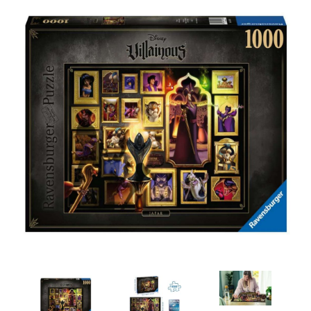
Artesanía
Oficina y
Papelería
Para Canarias,
Ceuta y Melilla
Más
populares
Bono
Cultural
Nuestros
vendedores
Las
novedades
de Correos
Market