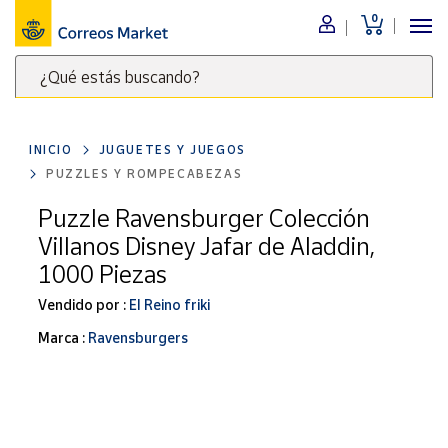
0
Menú
¿Qué estás buscando?
Nuestro
catálogo
Escribe
palabras
INICIO
JUGUETES Y JUEGOS
clave
Alimentación
PUZZLES Y ROMPECABEZAS
para
Bebidas
buscar
Puzzle Ravensburger Colección
Ocio y cultura
productos
Villanos Disney Jafar de Aladdin,
en
Juguetes y
1000 Piezas
juegos
Correos
Market
Vendido por :
El Reino friki
Libros y
.
revistas
Marca :
Ravensburgers
Merchandising
y regalos
Tienda de
Correos