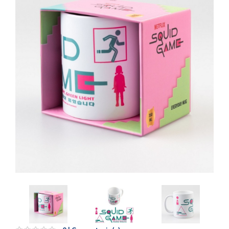
Artesanía
Oficina y
Papelería
Para Canarias,
Ceuta y Melilla
Más
populares
Bono
Cultural
Nuestros
vendedores
Las
novedades
de Correos
Market