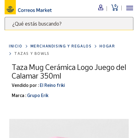
0
Menú
¿Qué estás buscando?
Nuestro
catálogo
Escribe
palabras
INICIO
MERCHANDISING Y REGALOS
HOGAR
clave
Alimentación
TAZAS Y BOWLS
para
Bebidas
buscar
Taza Mug Cerámica Logo Juego del
Ocio y cultura
productos
Calamar 350ml
en
Juguetes y
juegos
Correos
Vendido por :
El Reino friki
Market
Libros y
Marca :
Grupo Erik
.
revistas
Merchandising
y regalos
Tienda de
Correos