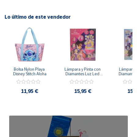
Recomendación:
Lavar antes de usar con agua y jabón.
Lo último de este vendedor
Bolsa Nylon Playa 
Lámpara y Pinta con 
Lámpara P
Disney Stitch Aloha
Diamantes Luz Led 
Diamantes
Disney Rapunzel - 
Disney Froz
20cm 3 Intensidades
20cm 3 In
11,95 €
15,95 €
15,