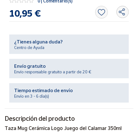
0 | Comentario(s)
Productos
Solidarios
10,95 €
Ayuda
¿Tienes alguna duda?
Centro
Centro de Ayuda
de ayuda
Contacto
Envío gratuito
Envío responsable gratuito a partir de 20 €
Vendedores
Tiempo estimado de envío
Mapa de
Envío en 3 - 6 día(s)
vendedores
Hazte
Descripción del producto
vendedor
Área
Taza Mug Cerámica Logo Juego del Calamar 350ml
vendedor