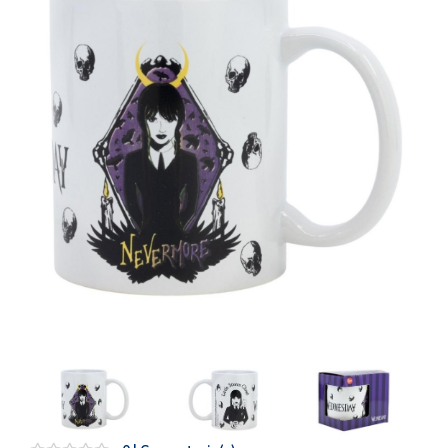
Artesanía
Oficina y
Papelería
Para Canarias,
Ceuta y Melilla
Más
populares
Bono
Cultural
Nuestros
vendedores
Las
novedades
de Correos
Market