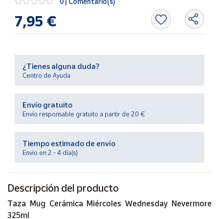
0 | Comentario(s)
Productos
Solidarios
7,95 €
Ayuda
¿Tienes alguna duda?
Centro
Centro de Ayuda
de ayuda
Contacto
Envío gratuito
Envío responsable gratuito a partir de 20 €
Vendedores
Tiempo estimado de envío
Mapa de
Envío en 2 - 4 día(s)
vendedores
Hazte
Descripción del producto
vendedor
Área
Taza Mug Cerámica Miércoles Wednesday Nevermore
vendedor
325ml