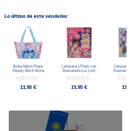
Condición:
Nuevo, producto oficial, 100% original.
Lo último de este vendedor
Bolsa Nylon Playa 
Lámpara y Pinta con 
Lámpara P
Disney Stitch Aloha
Diamantes Luz Led 
Diamantes
Disney Rapunzel - 
Disney Froz
20cm 3 Intensidades
20cm 3 In
11,95 €
15,95 €
15,