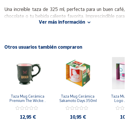
Una increíble taza de 325 ml, perfecta para un buen café,
Cuenta
chocolate o tu bebida caliente favorita. Imprescindible para
Ver más información
todo buen friki de su temática favorita.
Área
cliente
Disfrútala en casa o en el trabajo y serás la envidia de los
que te rodean.
Otros usuarios también compraron
Ubicación
Ideal como el regalo perfecto, con esta magnífica taza no
fallarás.
Península
y
Medidas:
325 ml
Baleares
Presentación:
Cartón.
Canarias,
Ceuta y
Taza Mug Cerámica 
Taza Mug Cerámica 
Taza Mug 
Envío:
Sabemos que lo esperas con impaciencia, no te
Melilla
Premium The Wicked 
Sakamoto Days 350ml
Logo Jue
preocupes, embalamos y protegemos con todo nuestro
350ml
Calama
cariño, para que lo disfrutes.
12,95 €
10,95 €
10,
Serie / Licencia:
Cine – Series – Anime - Juegos