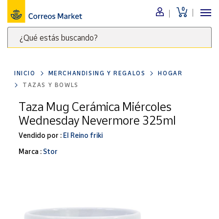
0
Menú
¿Qué estás buscando?
Nuestro
catálogo
Escribe
palabras
INICIO
MERCHANDISING Y REGALOS
HOGAR
clave
Alimentación
TAZAS Y BOWLS
para
Bebidas
buscar
Taza Mug Cerámica Miércoles
Ocio y cultura
productos
Wednesday Nevermore 325ml
en
Juguetes y
juegos
Correos
Vendido por :
El Reino friki
Market
Libros y
Marca :
Stor
.
revistas
Merchandising
y regalos
Tienda de
Correos