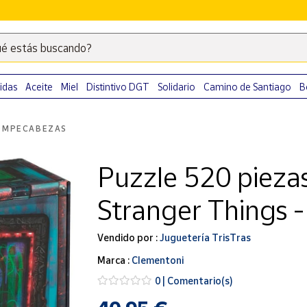
é estás buscando?
Escribe
palabras
clave
idas
Aceite
Miel
Distintivo DGT
Solidario
Camino de Santiago
B
para
buscar
OMPECABEZAS
productos
en
Puzzle 520 pieza
Correos
Market
Stranger Things
.
Vendido por :
Juguetería TrisTras
Marca :
Clementoni
0 | Comentario(s)