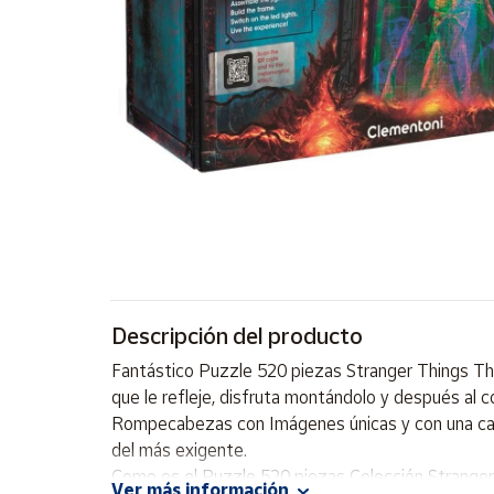
Artesanía
Oficina y
Papelería
Para Canarias,
Ceuta y Melilla
Más
populares
Bono
Cultural
Descripción del producto
Nuestros
vendedores
Fantástico Puzzle 520 piezas Stranger Things The
Las
que le refleje, disfruta montándolo y después al co
novedades
Rompecabezas con Imágenes únicas y con una calid
de Correos
Market
del más exigente.
Como es el Puzzle 520 piezas Colección Strang
Ver más información