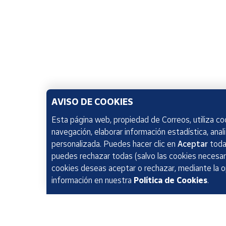
AVISO DE COOKIES
Esta página web, propiedad de Correos, utiliza coo
navegación, elaborar información estadística, anal
personalizada. Puedes hacer clic en
Aceptar
todas
puedes rechazar todas (salvo las cookies necesari
cookies deseas aceptar o rechazar, mediante la 
información en nuestra
Política de Cookies
.