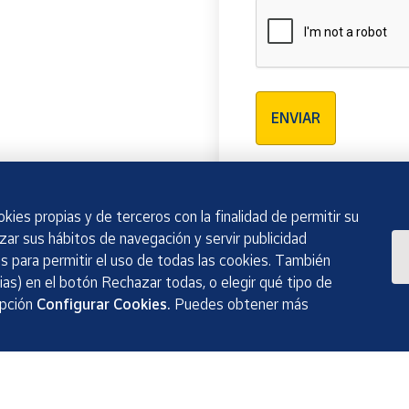
Verificación reCAPTCH
ENVIAR
kies propias y de terceros con la finalidad de permitir su
izar sus hábitos de navegación y servir publicidad
 para permitir el uso de todas las cookies. También
as) en el botón Rechazar todas, o elegir qué tipo de
opción
Configurar Cookies.
Puedes obtener más