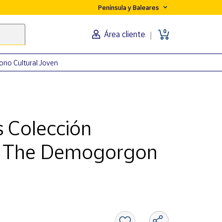
Península y Baleares
0
Área cliente
ono Cultural Joven
s Colección
 - The Demogorgon