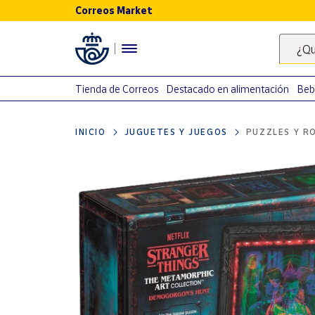
Correos Market
Menú
¿Qu
Nuestro
catálogo
Tienda de Correos
Destacado en alimentación
Beb
Alimentación
INICIO
JUGUETES Y JUEGOS
PUZZLES Y R
Bebidas
Ocio y cultura
Juguetes y
juegos
Libros y
revistas
Merchandising
y regalos
Tienda de
Correos