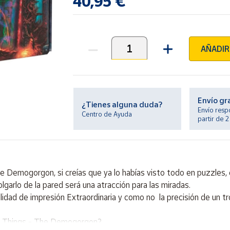
40,95 €
AÑADIR
Unidades
Envío gr
¿Tienes alguna duda?
Envío resp
Centro de Ayuda
partir de 
 Demogorgon, si creías que ya lo habías visto todo en puzzles, 
lgarlo de la pared será una atracción para las miradas.
ad de impresión Extraordinaria y como no la precisión de un tr
er Things - The Demogorgon?