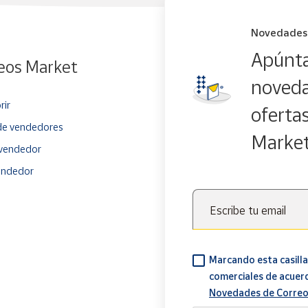
Novedades
Apúnta
eos Market
noveda
rir
oferta
e vendedores
Marke
vendedor
endedor
Escribe tu email
Marcando esta casilla
comerciales de acuer
Novedades de Correo