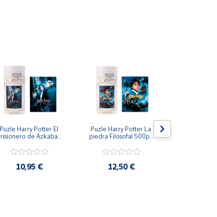
Puzle Harry Potter El 
Puzle Harry Potter La 
Puzle 3 Dim
risionero de Azkaban 
piedra Filosofal 500pz 
Stit
500pz 61x46cm
61x46cm
tiempo es tanto una actividad solitaria como una
10,95 €
12,50 €
5,9