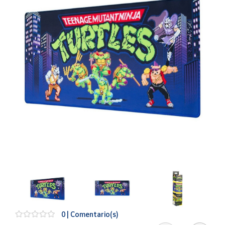
Artesanía
Oficina y
Papelería
Para Canarias,
Ceuta y Melilla
Más
populares
Bono
Cultural
Nuestros
vendedores
Las
novedades
de Correos
Market
0 | Comentario(s)