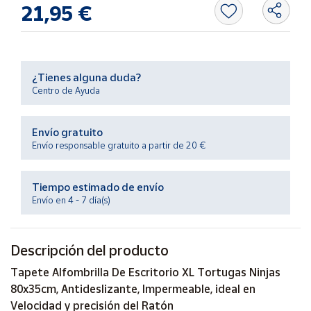
Productos
21,95 €
Solidarios
Ayuda
¿Tienes alguna duda?
Centro de Ayuda
Centro
de ayuda
Envío gratuito
Contacto
Envío responsable gratuito a partir de 20 €
Vendedores
Tiempo estimado de envío
Envío en 4 - 7 día(s)
Mapa de
vendedores
Descripción del producto
Hazte
vendedor
Tapete Alfombrilla De Escritorio XL Tortugas Ninjas
Área
80x35cm, Antideslizante, Impermeable, ideal en
vendedor
Velocidad y precisión del Ratón