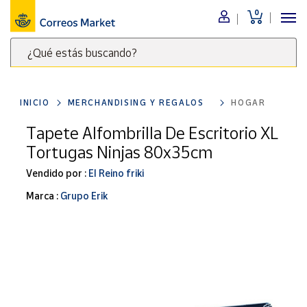
0
Menú
¿Qué estás buscando?
Nuestro
catálogo
Escribe
palabras
INICIO
MERCHANDISING Y REGALOS
HOGAR
clave
Alimentación
para
Tapete Alfombrilla De Escritorio XL
Bebidas
buscar
Tortugas Ninjas 80x35cm
Ocio y cultura
productos
en
Vendido por :
El Reino friki
Juguetes y
juegos
Correos
Marca :
Grupo Erik
Market
Libros y
.
revistas
Merchandising
y regalos
Tienda de
Correos