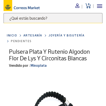
0
Menú
¿Qué estás buscando?
Nuestro
catálogo
Escribe
palabras
INICIO
ARTESANÍA
JOYERÍA Y BISUTERÍA
clave
Alimentación
PENDIENTES
para
Bebidas
buscar
Pulsera Plata Y Rutenio Algodon
Ocio y cultura
productos
Flor De Lys Y Circonitas Blancas
en
Juguetes y
juegos
Correos
Vendido por :
Minoplata
Market
Libros y
.
revistas
Merchandising
y regalos
Tienda de
Correos