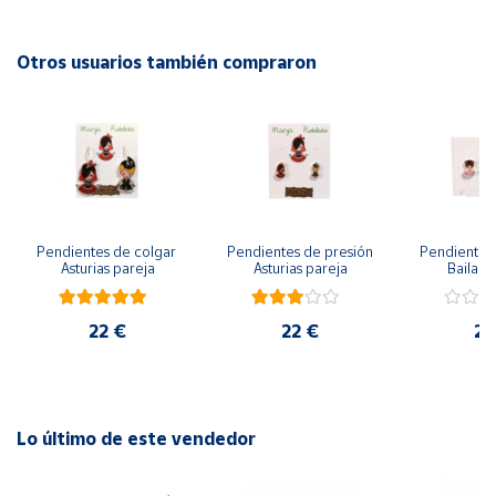
Cuenta
Otros usuarios también compraron
Área
cliente
Ubicación
Pendientes de colgar 
Pendientes de presión 
Pendientes 
Península
Asturias pareja
Asturias pareja
Bailarin
y
Baleares
22 €
22 €
22
Canarias,
Ceuta y
Melilla
Lo último de este vendedor