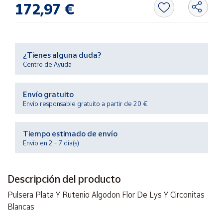
172,97 €
Productos
Solidarios
Ayuda
¿Tienes alguna duda?
Centro de Ayuda
Centro
de ayuda
Envío gratuito
Contacto
Envío responsable gratuito a partir de 20 €
Vendedores
Tiempo estimado de envío
Envío en 2 - 7 día(s)
Mapa de
vendedores
Descripción del producto
Hazte
vendedor
Pulsera Plata Y Rutenio Algodon Flor De Lys Y Circonitas
Blancas
Área
vendedor