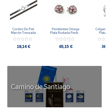
Cordon De Piel 
Pendientes Omega 
Colgante 
Marrón Trenzada 
Plata Rodiada Piedras 
Plata D
4Mm Con Terminal De 
Rosas Con Circonitas
Person
Plata De 45Cm
18,14 €
65,15 €
36,
Camino de Santiago