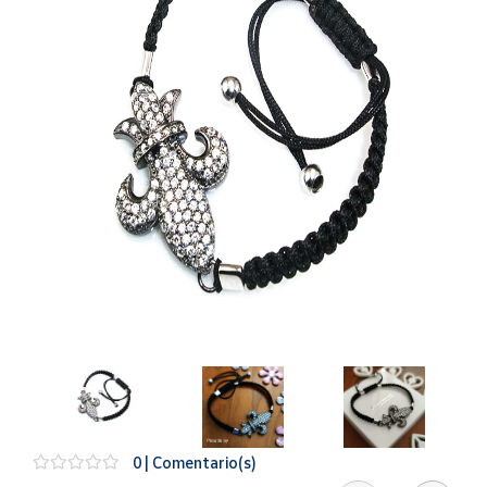
Artesanía
Oficina y
Papelería
Para Canarias,
Ceuta y Melilla
Más
populares
Bono
Cultural
Nuestros
vendedores
Las
novedades
de Correos
Market
0 | Comentario(s)