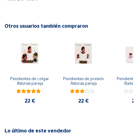
Cuenta
Otros usuarios también compraron
Área
cliente
Ubicación
Península
y
Pendientes de colgar 
Pendientes de presión 
Pendientes 
Asturias pareja
Asturias pareja
Bailarin
Baleares
Canarias,
Ceuta y
22 €
22 €
22
Melilla
Lo último de este vendedor