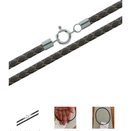
Artesanía
Oficina y
Papelería
Para Canarias,
Ceuta y Melilla
Más
populares
Bono
Cultural
Nuestros
vendedores
Las
novedades
de Correos
Market