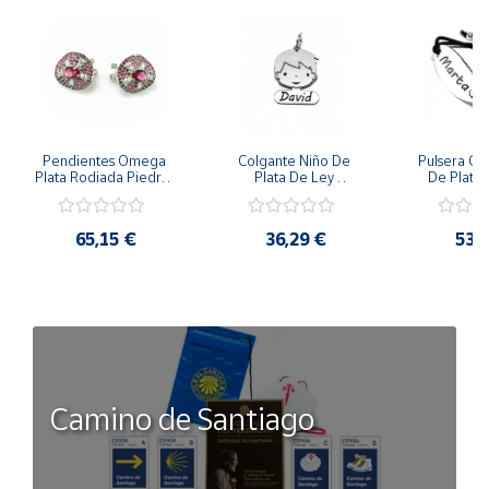
Pendientes Omega 
Colgante Niño De 
Pulsera Co
Plata Rodiada Piedras 
Plata De Ley 
De Plata 
Rosas Con Circonitas
Personalizado
Cinta 
65,15 €
36,29 €
53,
Camino de Santiago