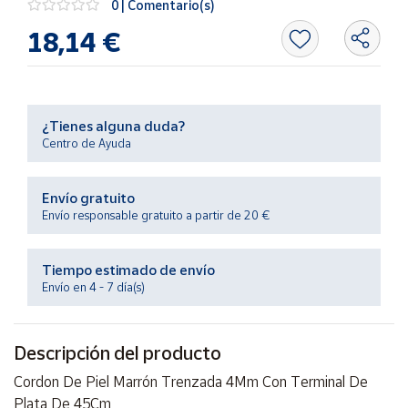
0 | Comentario(s)
Productos
Solidarios
18,14 €
Ayuda
¿Tienes alguna duda?
Centro
Centro de Ayuda
de ayuda
Contacto
Envío gratuito
Envío responsable gratuito a partir de 20 €
Vendedores
Tiempo estimado de envío
Mapa de
Envío en 4 - 7 día(s)
vendedores
Hazte
vendedor
Descripción del producto
Área
Cordon De Piel Marrón Trenzada 4Mm Con Terminal De
vendedor
Plata De 45Cm