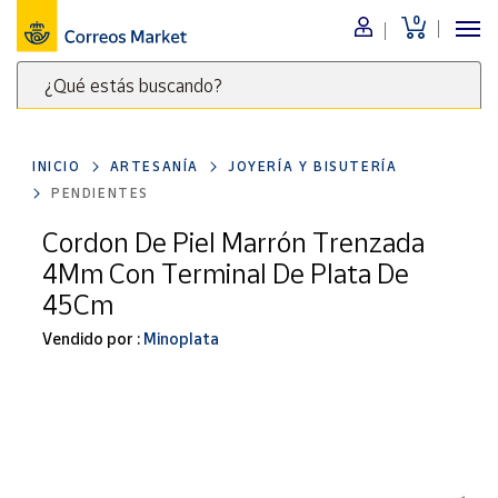
0
Menú
¿Qué estás buscando?
Nuestro
catálogo
Escribe
palabras
INICIO
ARTESANÍA
JOYERÍA Y BISUTERÍA
clave
Alimentación
PENDIENTES
para
Bebidas
buscar
Cordon De Piel Marrón Trenzada
Ocio y cultura
productos
4Mm Con Terminal De Plata De
en
Juguetes y
45Cm
juegos
Correos
Market
Vendido por :
Minoplata
Libros y
.
revistas
Merchandising
y regalos
Tienda de
Correos