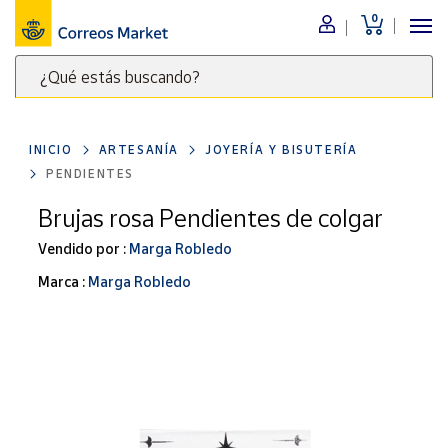
0
Menú
¿Qué estás buscando?
Nuestro
catálogo
Escribe
palabras
INICIO
ARTESANÍA
JOYERÍA Y BISUTERÍA
clave
Alimentación
PENDIENTES
para
Bebidas
buscar
Brujas rosa Pendientes de colgar
Ocio y cultura
productos
Vendido por :
Marga Robledo
en
Juguetes y
juegos
Correos
Marca :
Marga Robledo
Market
Libros y
.
revistas
Merchandising
y regalos
Tienda de
Correos