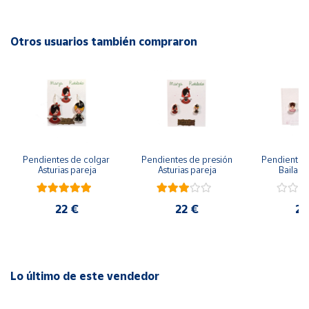
Cuenta
Otros usuarios también compraron
Área
cliente
Ubicación
Pendientes de colgar 
Pendientes de presión 
Pendientes 
Península
Asturias pareja
Asturias pareja
Bailarin
y
Baleares
22 €
22 €
22
Canarias,
Ceuta y
Melilla
Lo último de este vendedor