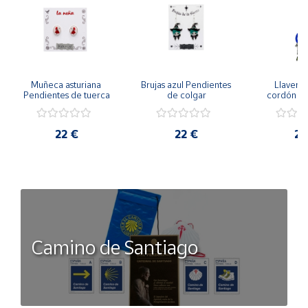
Muñeca asturiana 
Brujas azul Pendientes 
Llavero 
Pendientes de tuerca
de colgar
cordón az
22 €
22 €
20
Camino de Santiago