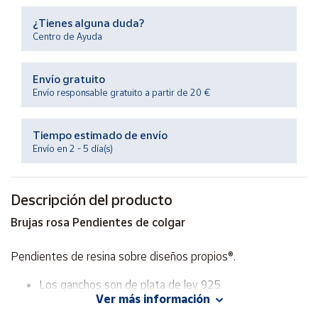
Productos
Solidarios
¿Tienes alguna duda?
Centro de Ayuda
Ayuda
Envío gratuito
Envío responsable gratuito a partir de 20 €
Centro
de ayuda
Tiempo estimado de envío
Contacto
Envío en 2 - 5 día(s)
Vendedores
Descripción del producto
Brujas rosa Pendientes de colgar
Mapa de
vendedores
Pendientes de resina sobre diseños propios®.
Hazte
vendedor
Los ganchos son de plata de ley 925.
Área
Ver más información
vendedor
Medidas: 1,5 cm ancho x 2,5 cm largo aprox.