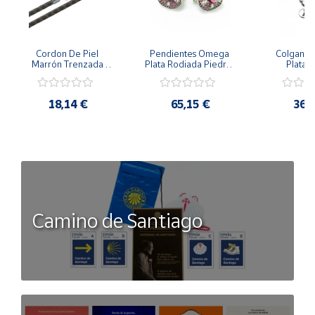
Cordon De Piel 
Pendientes Omega 
Colgante 
Marrón Trenzada 
Plata Rodiada Piedras 
Plata D
4Mm Con Terminal De 
Rosas Con Circonitas
Person
Plata De 45Cm
18,14 €
65,15 €
36,
Camino de Santiago