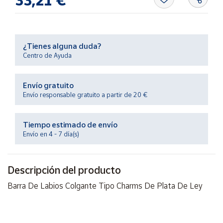
Productos
Solidarios
Ayuda
¿Tienes alguna duda?
Centro de Ayuda
Centro
de ayuda
Envío gratuito
Envío responsable gratuito a partir de 20 €
Contacto
Tiempo estimado de envío
Vendedores
Envío en 4 - 7 día(s)
Mapa de
vendedores
Descripción del producto
Hazte
Barra De Labios Colgante Tipo Charms De Plata De Ley
vendedor
Área
vendedor