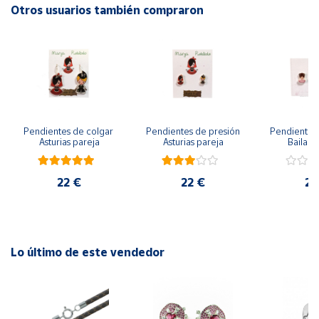
Otros usuarios también compraron
Cuenta
Área
cliente
Ubicación
Pendientes de colgar 
Pendientes de presión 
Pendientes 
Asturias pareja
Asturias pareja
Bailarin
Península
22 €
22 €
22
y
Baleares
Canarias,
Ceuta y
Melilla
Lo último de este vendedor