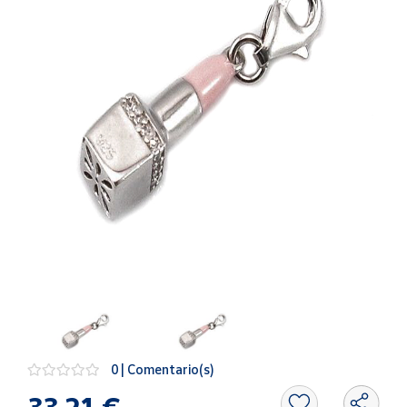
Artesanía
Oficina y
Papelería
Para Canarias,
Ceuta y Melilla
Más
populares
Bono
Cultural
Nuestros
vendedores
Las
novedades
de Correos
Market
0 | Comentario(s)
33,21 €