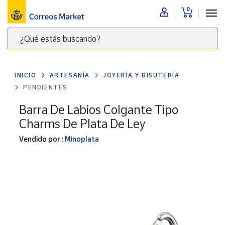
0
Menú
¿Qué estás buscando?
Nuestro
catálogo
Escribe
palabras
INICIO
ARTESANÍA
JOYERÍA Y BISUTERÍA
clave
Alimentación
PENDIENTES
para
Bebidas
buscar
Barra De Labios Colgante Tipo
Ocio y cultura
productos
Charms De Plata De Ley
en
Juguetes y
juegos
Correos
Vendido por :
Minoplata
Market
Libros y
.
revistas
Merchandising
y regalos
Tienda de
Correos