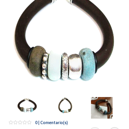
Artesanía
Oficina y
Papelería
Para Canarias,
Ceuta y Melilla
Más
populares
Bono
Cultural
Nuestros
vendedores
Las
novedades
de Correos
Market
0 | Comentario(s)