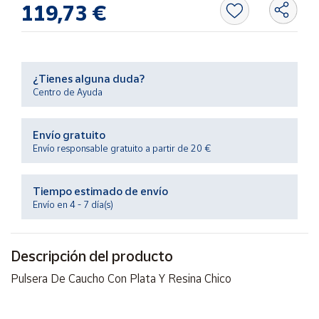
119,73 €
Productos
Solidarios
Ayuda
¿Tienes alguna duda?
Centro de Ayuda
Centro
de ayuda
Envío gratuito
Contacto
Envío responsable gratuito a partir de 20 €
Vendedores
Tiempo estimado de envío
Envío en 4 - 7 día(s)
Mapa de
vendedores
Descripción del producto
Hazte
vendedor
Pulsera De Caucho Con Plata Y Resina Chico
Área
vendedor