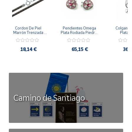
Cordon De Piel 
Pendientes Omega 
Colgante 
Marrón Trenzada 
Plata Rodiada Piedras 
Plata D
4Mm Con Terminal De 
Rosas Con Circonitas
Person
Plata De 45Cm
18,14 €
65,15 €
36,
Camino de Santiago