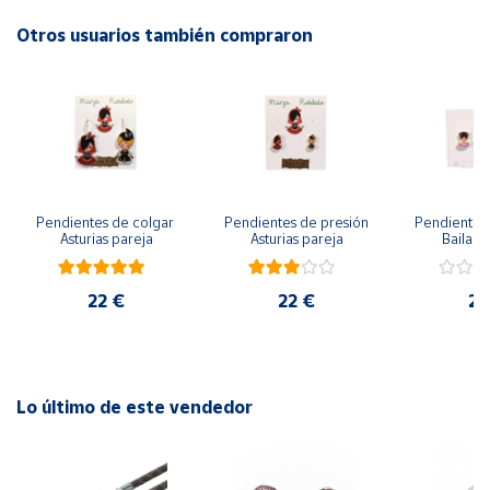
Otros usuarios también compraron
Cuenta
Área
cliente
Ubicación
Pendientes de colgar 
Pendientes de presión 
Pendientes 
Asturias pareja
Asturias pareja
Bailarin
Península
y
Baleares
22 €
22 €
22
Canarias,
Ceuta y
Melilla
Lo último de este vendedor