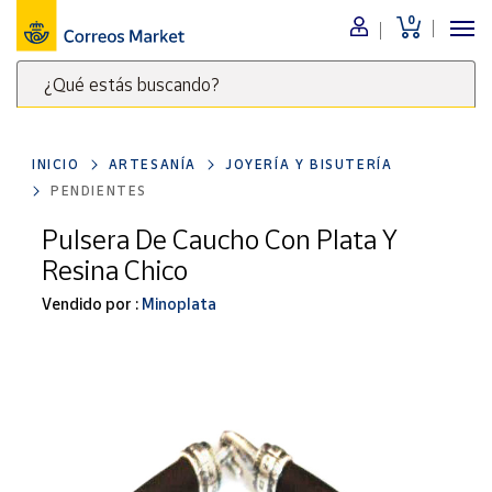
0
Menú
¿Qué estás buscando?
Nuestro
catálogo
Escribe
palabras
INICIO
ARTESANÍA
JOYERÍA Y BISUTERÍA
clave
Alimentación
PENDIENTES
para
Bebidas
buscar
Pulsera De Caucho Con Plata Y
Ocio y cultura
productos
Resina Chico
en
Juguetes y
juegos
Correos
Vendido por :
Minoplata
Market
Libros y
.
revistas
Merchandising
y regalos
Tienda de
Correos