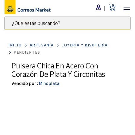
0
Menú
¿Qué estás buscando?
Nuestro
catálogo
Escribe
palabras
INICIO
ARTESANÍA
JOYERÍA Y BISUTERÍA
clave
Alimentación
PENDIENTES
para
Bebidas
buscar
Pulsera Chica En Acero Con
Ocio y cultura
productos
Corazón De Plata Y Circonitas
en
Juguetes y
juegos
Correos
Vendido por :
Minoplata
Market
Libros y
.
revistas
Merchandising
y regalos
Tienda de
Correos