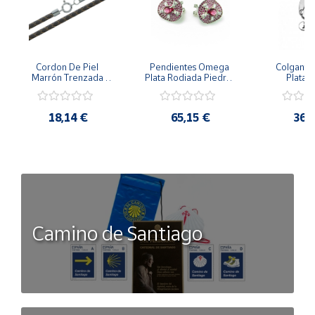
Cordon De Piel 
Pendientes Omega 
Colgante 
Marrón Trenzada 
Plata Rodiada Piedras 
Plata D
4Mm Con Terminal De 
Rosas Con Circonitas
Person
Plata De 45Cm
18,14 €
65,15 €
36,
Camino de Santiago