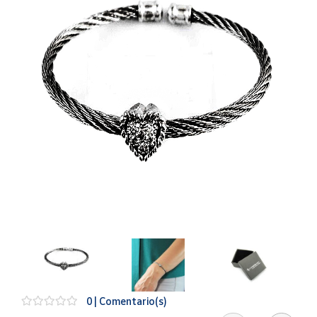
Artesanía
Oficina y
Papelería
Para Canarias,
Ceuta y Melilla
Más
populares
Bono
Cultural
Nuestros
vendedores
Las
novedades
de Correos
Market
0 | Comentario(s)