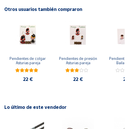
Otros usuarios también compraron
Cuenta
Área
cliente
Ubicación
Pendientes de colgar 
Pendientes de presión 
Pendientes 
Asturias pareja
Asturias pareja
Bailarin
Península
y
Baleares
22 €
22 €
22
Canarias,
Ceuta y
Melilla
Lo último de este vendedor