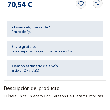
70,54 €
Productos
Solidarios
Ayuda
¿Tienes alguna duda?
Centro de Ayuda
Centro
de ayuda
Envío gratuito
Contacto
Envío responsable gratuito a partir de 20 €
Vendedores
Tiempo estimado de envío
Envío en 2 - 7 día(s)
Mapa de
vendedores
Descripción del producto
Hazte
vendedor
Pulsera Chica En Acero Con Corazón De Plata Y Circonitas
Área
vendedor