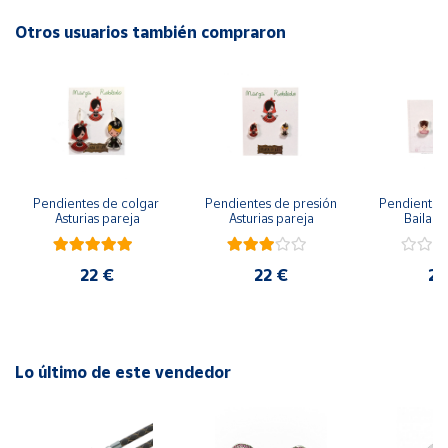
Otros usuarios también compraron
Cuenta
Área
cliente
Ubicación
Pendientes de colgar 
Pendientes de presión 
Pendientes 
Asturias pareja
Asturias pareja
Bailarin
Península
y
Baleares
22 €
22 €
22
Canarias,
Ceuta y
Melilla
Lo último de este vendedor