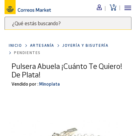
0
Menú
¿Qué estás buscando?
Nuestro
catálogo
Escribe
palabras
INICIO
ARTESANÍA
JOYERÍA Y BISUTERÍA
clave
Alimentación
PENDIENTES
para
Bebidas
buscar
Pulsera Abuela ¡Cuánto Te Quiero!
Ocio y cultura
productos
De Plata!
en
Juguetes y
juegos
Correos
Vendido por :
Minoplata
Market
Libros y
.
revistas
Merchandising
y regalos
Tienda de
Correos