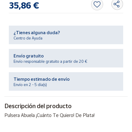
35,86 €
Productos
Solidarios
Ayuda
¿Tienes alguna duda?
Centro de Ayuda
Centro
de ayuda
Envío gratuito
Contacto
Envío responsable gratuito a partir de 20 €
Vendedores
Tiempo estimado de envío
Envío en 2 - 5 día(s)
Mapa de
vendedores
Descripción del producto
Hazte
vendedor
Pulsera Abuela ¡Cuánto Te Quiero! De Plata!
Área
vendedor