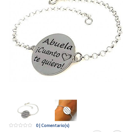
Artesanía
Oficina y
Papelería
Para Canarias,
Ceuta y Melilla
Más
populares
Bono
Cultural
Nuestros
vendedores
Las
novedades
de Correos
Market
0 | Comentario(s)