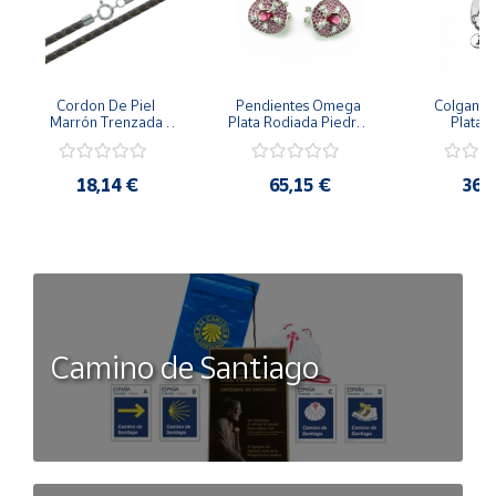
Cordon De Piel 
Pendientes Omega 
Colgante 
Marrón Trenzada 
Plata Rodiada Piedras 
Plata D
4Mm Con Terminal De 
Rosas Con Circonitas
Person
Plata De 45Cm
18,14 €
65,15 €
36,
Camino de Santiago