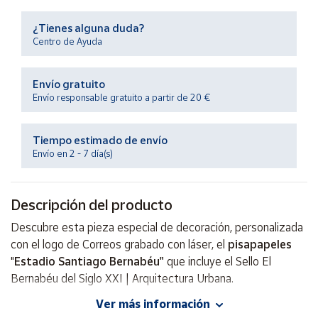
Productos
Solidarios
¿Tienes alguna duda?
Centro de Ayuda
Ayuda
Envío gratuito
Envío responsable gratuito a partir de 20 €
Centro
de ayuda
Contacto
Tiempo estimado de envío
Envío en 2 - 7 día(s)
Vendedores
Descripción del producto
Mapa de
Descubre esta pieza especial de decoración, personalizada
vendedores
con el logo de Correos grabado con láser, el
pisapapeles
Hazte
"
Estadio Santiago Bernabéu"
que incluye el Sello El
vendedor
Bernabéu del Siglo XXI | Arquitectura Urbana.
Área
Ver más información
Este preciado objeto es ideal para los amantes de los
vendedor