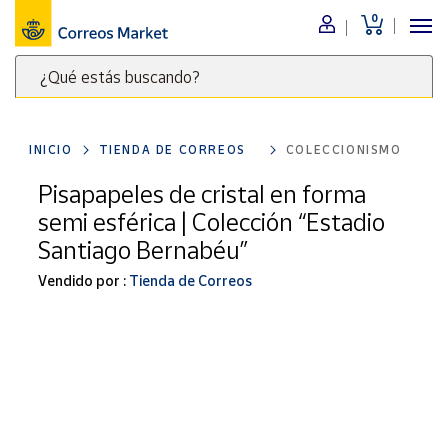
0
Menú
¿Qué estás buscando?
Nuestro
catálogo
Escribe
palabras
INICIO
TIENDA DE CORREOS
COLECCIONISMO
clave
Alimentación
para
Pisapapeles de cristal en forma
Bebidas
buscar
semi esférica | Colección “Estadio
Ocio y cultura
productos
Santiago Bernabéu”
en
Juguetes y
juegos
Correos
Vendido por :
Tienda de Correos
Market
Libros y
.
revistas
Merchandising
y regalos
Tienda de
Correos