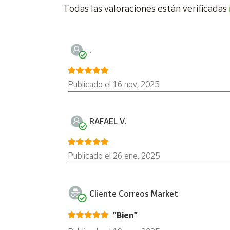
Todas las valoraciones están verificadas
Producto de Filatelia Correos, vendido y enviado 
Cuenta
Emisión: Arquitectura Urbana.
.
Área
cliente
Motivo: El Bernabéu del Siglo XXI.
Publicado el 16 nov, 2025
Valor: 3€.
Ubicación
Formato Sello Trepado: 57,6 X 40,9 mm
RAFAEL V.
Península
y
Soporte: Estucado, engomado, fosforescente.
Baleares
Publicado el 26 ene, 2025
Canarias,
Procedimiento de Impresión: Offset.
Ceuta y
Melilla
Fecha de publicación: 16 de noviembre de 2023.
Cliente Correos Market
Tirada: 144.000
"Bien"