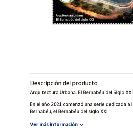
Artesanía
Oficina y
Papelería
Para Canarias,
Ceuta y Melilla
Más
populares
Bono
Cultural
Descripción del producto
Nuestros
Arquitectura Urbana. El Bernabéu del Siglo XXI
vendedores
En el año 2021 comenzó una serie dedicada a 
Las
novedades
Bernabéu, el Bernabéu del siglo XXI.
de Correos
Market
En 1943, Santiago Bernabéu llegó a la presidencia
Ver más información
exigencias de un deporte cada vez más popular y