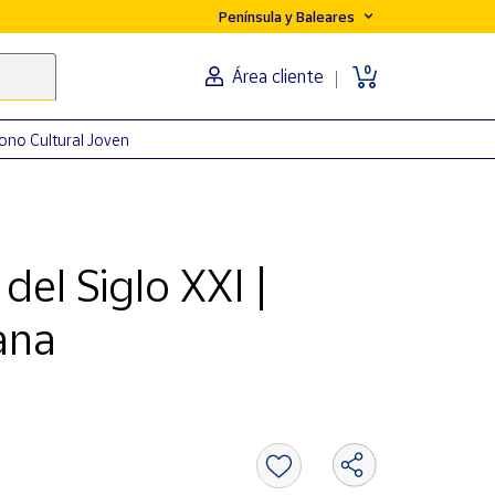
Península y Baleares
0
Área cliente
ono Cultural Joven
del Siglo XXI |
ana