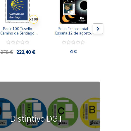
x100
Pack 100 Tusello 
Sello Eclipse total 
Sello Consuel
Camino de Santiago 
España 12 de agosto 
Serie Perso
026 | Concha Amarilla 
2026 | Serie Ciencia | 
Tarifa A | 
 Tarifa B | 20 blíster de 
Hoja Bloque
5 sellos
4 €
4,8
278 €
222,40 €
Distintivo DGT