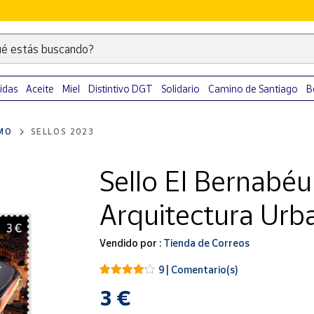
é estás buscando?
Escribe
palabras
clave
idas
Aceite
Miel
Distintivo DGT
Solidario
Camino de Santiago
B
para
buscar
MO
SELLOS 2023
productos
en
Sello El Bernabéu 
Correos
Market
Arquitectura Urb
.
Vendido por :
Tienda de Correos
9 | Comentario(s)
3 €