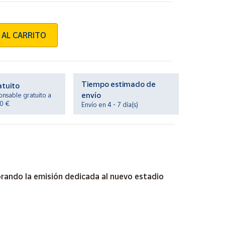
 AL CARRITO
Tiempo estimado de
atuito
envío
onsable gratuito a
20 €
Envío en 4 - 7 día(s)
orando la emisión dedicada al nuevo estadio
a construcción de un estadio a la altura de las
éu ha ido transformándose durante décadas para