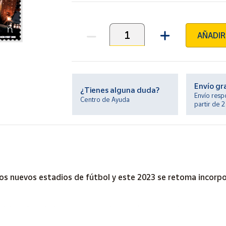
AÑADIR
Unidades
Envío gr
¿Tienes alguna duda?
Envío resp
Centro de Ayuda
partir de 
los nuevos estadios de fútbol y este 2023 se retoma incorp
 del Real Madrid y puso en marcha uno de sus grandes proyectos: l
 de un club que no paraba de crecer. Desde entonces, el Bernab