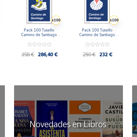
x100
x100
Pack 100 Tusello 
Pack 100 Tusello 
Camino de Santiago 
Camino de Santiago 
2026 | Las Botas del 
2026 | Concha con 
2
Peregrino | Tarifa D | 
Cruz de Santiago | 
|
20 blíster de 5 sellos
Tarifa C | 20 blíster de 5 
sellos
358 €
286,40 €
290 €
232 €
Novedades en Libros