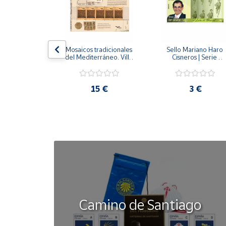
lo Gitano | 
Mosaicos tradicionales 
Sello Mariano Haro 
Efemérides
del Mediterráneo. Villa 
Cisneros | Serie 
romana de la Quintilla. 
Deportes
Lorca (Murcia) | Pliego 
Premium
2 €
15 €
3 €
Camino de Santiago