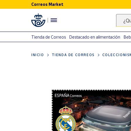
Correos Market
Menú
¿Qu
Nuestro
catálogo
Tienda de Correos
Destacado en alimentación
Beb
Alimentación
INICIO
TIENDA DE CORREOS
COLECCIONIS
Bebidas
Ocio y cultura
Juguetes y
juegos
Libros y
revistas
Merchandising
y regalos
Tienda de
Correos