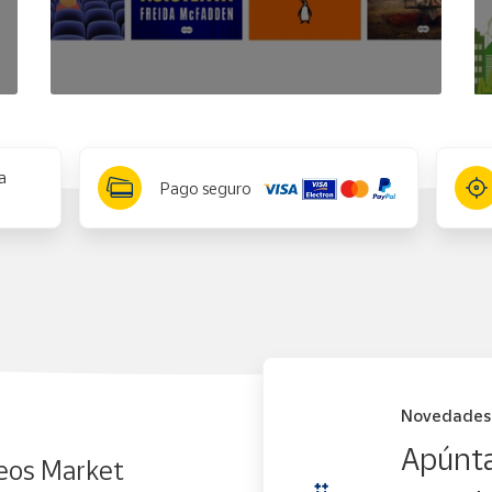
a
Pago seguro
Novedades
Apúnta
eos Market