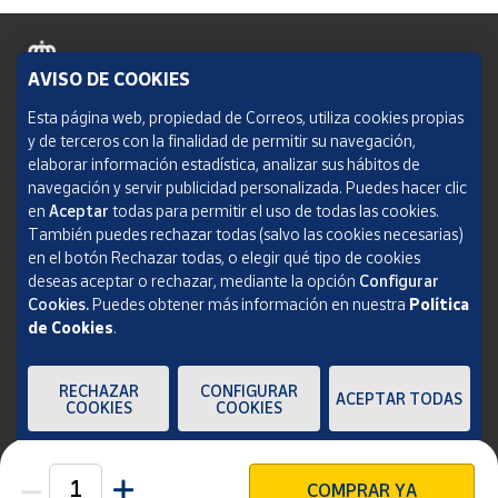
AVISO DE COOKIES
Política de cookies
Esta página web, propiedad de Correos, utiliza cookies propias
y de terceros con la finalidad de permitir su navegación,
Aviso legal
elaborar información estadística, analizar sus hábitos de
navegación y servir publicidad personalizada. Puedes hacer clic
Condiciones del servicio
en
Aceptar
todas para permitir el uso de todas las cookies.
También puedes rechazar todas (salvo las cookies necesarias)
Política de Privacidad Web
en el botón Rechazar todas, o elegir qué tipo de cookies
deseas aceptar o rechazar, mediante la opción
Configurar
Informe de transparencia
Cookies.
Puedes obtener más información en nuestra
Política
de Cookies
.
SOCIEDAD ESTATAL CORREOS Y TELÉGRAFOS, S.A., S.M.E. Todos los derechos
reservados.
RECHAZAR
CONFIGURAR
ACEPTAR TODAS
COOKIES
COOKIES
COMPRAR YA