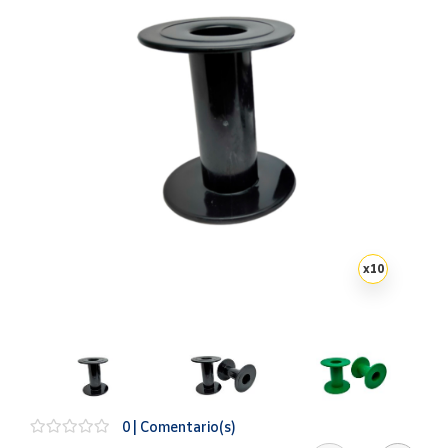
Artesanía
Oficina y
Papelería
Para Canarias,
Ceuta y Melilla
Más
populares
Bono
Cultural
x
10
Nuestros
vendedores
Las
novedades
de Correos
Market
0 | Comentario(s)