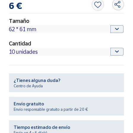
Productos
6 €
Solidarios
Tamaño
Ayuda
Cantidad
Centro
de ayuda
Contacto
Vendedores
¿Tienes alguna duda?
Centro de Ayuda
Mapa de
vendedores
Envío gratuito
Hazte
Envío responsable gratuito a partir de 20 €
vendedor
Área
Tiempo estimado de envío
vendedor
Envío en 4 - 6 día(s)