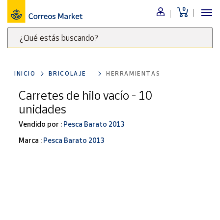
0
Menú
¿Qué estás buscando?
Nuestro
catálogo
Escribe
palabras
INICIO
BRICOLAJE
HERRAMIENTAS
clave
Alimentación
para
Carretes de hilo vacío - 10
Bebidas
buscar
unidades
Ocio y cultura
productos
en
Vendido por :
Pesca Barato 2013
Juguetes y
juegos
Correos
Marca :
Pesca Barato 2013
Market
Libros y
.
revistas
Merchandising
y regalos
Tienda de
Correos