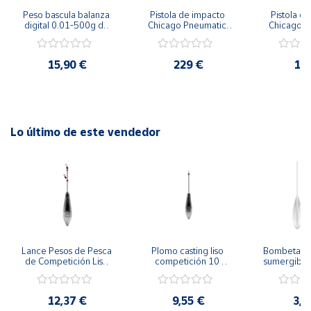
Peso bascula balanza 
Pistola de impacto 
Pistola de
digital 0.01-500g de 
Chicago Pneumatic 
Chicago P
precisión profesional
CP7748 1/2"
CP774
15,90 €
229 €
17
Lo último de este vendedor
Lance Pesos de Pesca 
Plomo casting liso 
Bombeta tr
de Competición Liso 
competición 10 
sumergible.
con Urfe - Lote de 10 
unidades. Desde 60 a 
2 uni
unidades
150 g
12,37 €
9,55 €
3,6