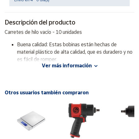
Cuenta
Descripción del producto
Área
Carretes de hilo vacío - 10 unidades
cliente
Buena calidad: Estas bobinas están hechas de
material plástico de alta calidad, que es duradero y no
Ubicación
es fácil de romper.
Ver más información
Fabricado en España.
Península
Adecuado para ocasiones: Estas bobinas son
y
adecuadas para muchas ocasiones, como el hogar, la
Baleares
Oficina, la escuela, etc.
Otros usuarios también compraron
Canarias,
Ceuta y
Melilla