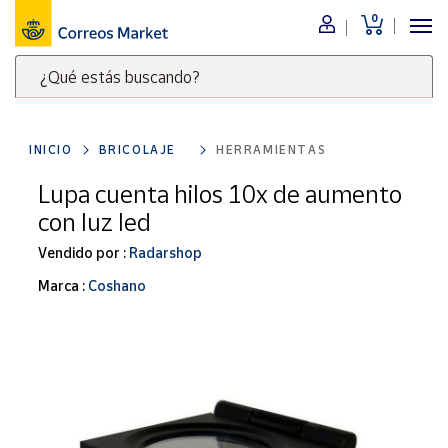
0
Menú
¿Qué estás buscando?
Nuestro
catálogo
Escribe
palabras
INICIO
BRICOLAJE
HERRAMIENTAS
clave
Alimentación
para
Lupa cuenta hilos 10x de aumento
Bebidas
buscar
con luz led
Ocio y cultura
productos
en
Vendido por :
Radarshop
Juguetes y
juegos
Correos
Marca :
Coshano
Market
Libros y
.
revistas
Merchandising
y regalos
Tienda de
Correos