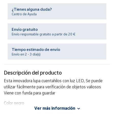
Productos
Solidarios
¿Tienes alguna duda?
Centro de Ayuda
Ayuda
Envío gratuito
Envío responsable gratuito a partir de 20 €
Centro
de ayuda
Tiempo estimado de envío
Contacto
Envío en 2 - 3 día(s)
Vendedores
Descripción del producto
Mapa de
Esta innovadora lupa cuentahilos con luz LED, Se puede
vendedores
utilizar fácilmente para veríficación de objetos valiosos
Hazte
Viene con funda para guardar
vendedor
Color negro
Área
Ver más información
vendedor
Materiales de marco: ABS + PP