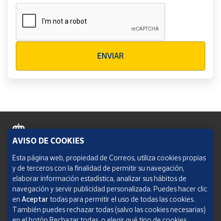
Verificación reCAPTCHA
ENVIAR
AVISO DE COOKIES
Política de cookies
Esta página web, propiedad de Correos, utiliza cookies propias
y de terceros con la finalidad de permitir su navegación,
Aviso legal
elaborar información estadística, analizar sus hábitos de
navegación y servir publicidad personalizada. Puedes hacer clic
Condiciones del servicio
en
Aceptar
todas para permitir el uso de todas las cookies.
También puedes rechazar todas (salvo las cookies necesarias)
Política de Privacidad Web
en el botón Rechazar todas, o elegir qué tipo de cookies