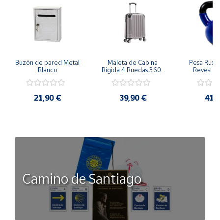
Buzón de pared Metal 
Maleta de Cabina 
Pesa Rusa K
Blanco
Rígida 4 Ruedas 360º 
Revestimi
Esquinas reforzadas 
vinilo 
37L
Antidesli
21,90 €
39,90 €
41,
Camino de Santiago