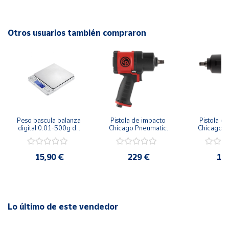
Cuenta
Otros usuarios también compraron
Área
cliente
Ubicación
Peso bascula balanza 
Pistola de impacto 
Pistola de
Península
digital 0.01-500g de 
Chicago Pneumatic 
Chicago P
y
precisión profesional
CP7748 1/2"
CP774
Baleares
15,90 €
229 €
17
Canarias,
Ceuta y
Melilla
Lo último de este vendedor