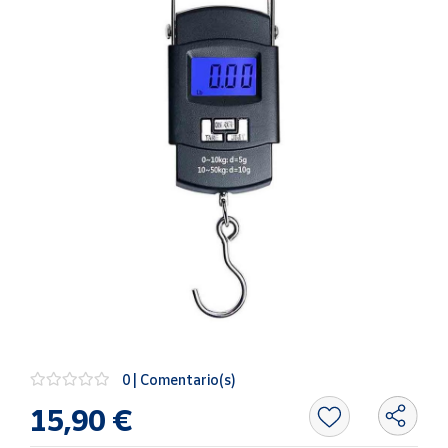
Artesanía
Oficina y
Papelería
Para Canarias,
Ceuta y Melilla
Más
populares
Bono
Cultural
Nuestros
vendedores
Las
novedades
0 | Comentario(s)
de Correos
Market
15,90 €