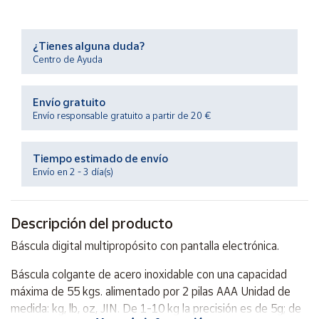
Productos
Solidarios
¿Tienes alguna duda?
Centro de Ayuda
Ayuda
Envío gratuito
Centro
de ayuda
Envío responsable gratuito a partir de 20 €
Contacto
Tiempo estimado de envío
Envío en 2 - 3 día(s)
Vendedores
Descripción del producto
Mapa de
vendedores
Báscula digital multipropósito con pantalla electrónica.
Hazte
vendedor
Báscula colgante de acero inoxidable con una capacidad
máxima de 55 kgs. alimentado por 2 pilas AAA Unidad de
Área
medida: kg, lb, oz, JIN. De 1-10 kg la precisión es de 5g; de
vendedor