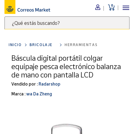
0
Menú
¿Qué estás buscando?
Nuestro
catálogo
Escribe
palabras
INICIO
BRICOLAJE
HERRAMIENTAS
clave
Alimentación
para
Báscula digital portátil colgar
Bebidas
buscar
equipaje pesca electrónico balanza
Ocio y cultura
productos
de mano con pantalla LCD
en
Juguetes y
juegos
Correos
Vendido por :
Radarshop
Market
Libros y
Marca :
wa Da Zheng
.
revistas
Merchandising
y regalos
Tienda de
Correos