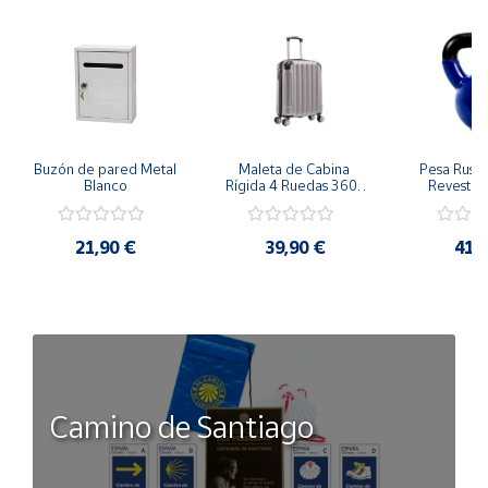
Buzón de pared Metal 
Maleta de Cabina 
Pesa Rusa K
Blanco
Rígida 4 Ruedas 360º 
Revestimi
Esquinas reforzadas 
vinilo 
37L
Antidesli
21,90 €
39,90 €
41,
Camino de Santiago