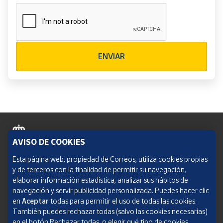
Verificación reCAPTCHA
ENVIAR
AVISO DE COOKIES
Política de cookies
Esta página web, propiedad de Correos, utiliza cookies propias
y de terceros con la finalidad de permitir su navegación,
Aviso legal
elaborar información estadística, analizar sus hábitos de
navegación y servir publicidad personalizada. Puedes hacer clic
Condiciones del servicio
en
Aceptar
todas para permitir el uso de todas las cookies.
También puedes rechazar todas (salvo las cookies necesarias)
Política de Privacidad Web
en el botón Rechazar todas, o elegir qué tipo de cookies