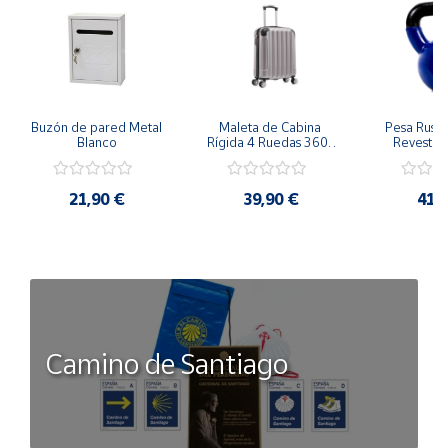
El paquete incluye: 1 báscula digital de cálculo de precios. 1
manual de instrucciones.
Buzón de pared Metal 
Maleta de Cabina 
Pesa Rusa K
Blanco
Rígida 4 Ruedas 360º 
Revestimi
Esquinas reforzadas 
vinilo 
37L
Antidesli
21,90 €
39,90 €
41,
Camino de Santiago