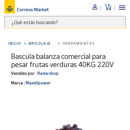
0
Menú
¿Qué estás buscando?
Nuestro
catálogo
Escribe
palabras
INICIO
BRICOLAJE
HERRAMIENTAS
clave
Alimentación
para
Bascula balanza comercial para
Bebidas
buscar
pesar frutas verduras 40KG 220V
Ocio y cultura
productos
en
Vendido por :
Radarshop
Juguetes y
juegos
Correos
Marca :
Maxellpower
Market
Libros y
.
revistas
Merchandising
y regalos
Tienda de
Correos