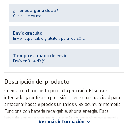
Productos
Solidarios
¿Tienes alguna duda?
Centro de Ayuda
Ayuda
Envío gratuito
Envío responsable gratuito a partir de 20 €
Centro
de ayuda
Tiempo estimado de envío
Contacto
Envío en 3 - 4 día(s)
Vendedores
Descripción del producto
Mapa de
Cuenta con bajo costo pero alta precisión. El sensor
vendedores
integrado garantiza su precisión. Tiene una capacidad para
Hazte
almacenar hasta 8 precios unitarios y 99 acumular memoria.
vendedor
Funciona con batería recargable, ahorra energía. Esta
báscula soporta apagado automático para ahorrar energía.
Área
Ver más información
vendedor
Se aplica ampliamente en supermercado, mercado, tienda,