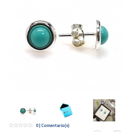
Artesanía
Oficina y
Papelería
Para Canarias,
Ceuta y Melilla
Más
populares
Bono
Cultural
Nuestros
vendedores
Las
novedades
de Correos
Market
0 | Comentario(s)