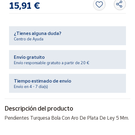
15,91 €
Productos
Solidarios
Ayuda
¿Tienes alguna duda?
Centro de Ayuda
Centro
de ayuda
Envío gratuito
Contacto
Envío responsable gratuito a partir de 20 €
Vendedores
Tiempo estimado de envío
Envío en 4 - 7 día(s)
Mapa de
vendedores
Descripción del producto
Hazte
vendedor
Pendientes Turquesa Bola Con Aro De Plata De Ley 5 Mm.
Área
vendedor