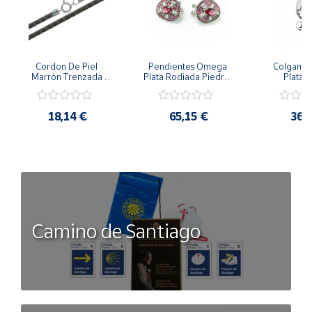
Cordon De Piel 
Pendientes Omega 
Colgante 
Marrón Trenzada 
Plata Rodiada Piedras 
Plata D
4Mm Con Terminal De 
Rosas Con Circonitas
Person
Plata De 45Cm
18,14 €
65,15 €
36,
Camino de Santiago