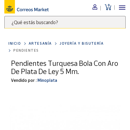
0
Menú
¿Qué estás buscando?
Nuestro
catálogo
Escribe
palabras
INICIO
ARTESANÍA
JOYERÍA Y BISUTERÍA
clave
Alimentación
PENDIENTES
para
Bebidas
buscar
Pendientes Turquesa Bola Con Aro
Ocio y cultura
productos
De Plata De Ley 5 Mm.
en
Juguetes y
juegos
Correos
Vendido por :
Minoplata
Market
Libros y
.
revistas
Merchandising
y regalos
Tienda de
Correos