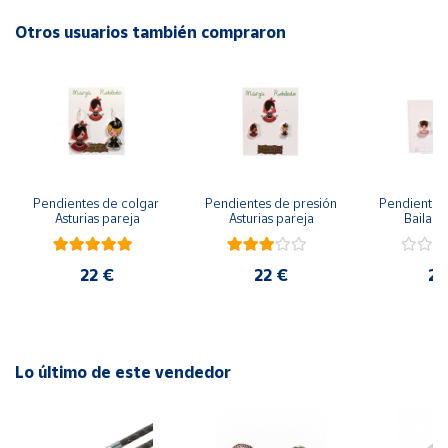
Otros usuarios también compraron
Cuenta
Área
cliente
Ubicación
Pendientes de colgar 
Pendientes de presión 
Pendientes 
Asturias pareja
Asturias pareja
Bailarin
Península
y
Baleares
22 €
22 €
22
Canarias,
Ceuta y
Melilla
Lo último de este vendedor