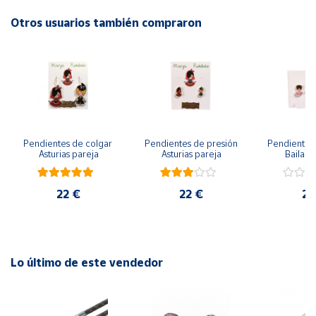
Otros usuarios también compraron
Cuenta
Área
cliente
Ubicación
Pendientes de colgar 
Pendientes de presión 
Pendientes 
Asturias pareja
Asturias pareja
Bailarin
Península
y
Baleares
22 €
22 €
22
Canarias,
Ceuta y
Melilla
Lo último de este vendedor