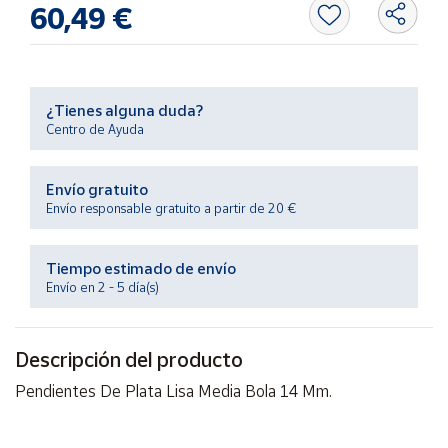
60,49 €
Productos
Solidarios
Ayuda
¿Tienes alguna duda?
Centro de Ayuda
Centro
de ayuda
Envío gratuito
Contacto
Envío responsable gratuito a partir de 20 €
Vendedores
Tiempo estimado de envío
Envío en 2 - 5 día(s)
Mapa de
vendedores
Descripción del producto
Hazte
vendedor
Pendientes De Plata Lisa Media Bola 14 Mm.
Área
vendedor