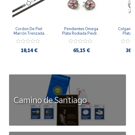
Cordon De Piel 
Pendientes Omega 
Colgante 
Marrón Trenzada 
Plata Rodiada Piedras 
Plata D
4Mm Con Terminal De 
Rosas Con Circonitas
Person
Plata De 45Cm
18,14 €
65,15 €
36,
Camino de Santiago