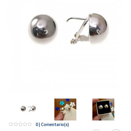
Artesanía
Oficina y
Papelería
Para Canarias,
Ceuta y Melilla
Más
populares
Bono
Cultural
Nuestros
vendedores
Las
novedades
de Correos
Market
0 | Comentario(s)