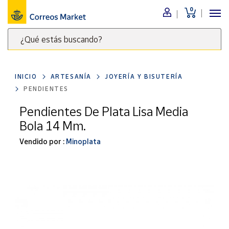
0
Menú
¿Qué estás buscando?
Nuestro
catálogo
Escribe
palabras
INICIO
ARTESANÍA
JOYERÍA Y BISUTERÍA
clave
Alimentación
PENDIENTES
para
Bebidas
buscar
Pendientes De Plata Lisa Media
Ocio y cultura
productos
Bola 14 Mm.
en
Juguetes y
juegos
Correos
Vendido por :
Minoplata
Market
Libros y
.
revistas
Merchandising
y regalos
Tienda de
Correos