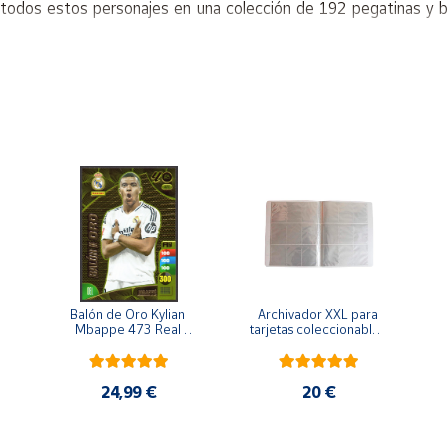
 todos estos personajes en una colección de 192 pegatinas y b
nto de ingresar a la escuela secundaria con su mundo a punto de
á atravesando una afluencia de nuevas emociones y las ansie
ra!
El nuevo álbum de cromos presenta un diario de emoci
lícula
Inside Out
.
¡Incluye imágenes emocionantes e impre
Balón de Oro Kylian 
Archivador XXL para 
Mbappe 473 Real 
tarjetas coleccionables 
Madrid cromo 
álbum
Adrenalyn XL 2024 
2025 La liga 24/25
24,99 €
20 €