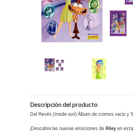
Artesanía
Oficina y
Papelería
Para Canarias,
Ceuta y Melilla
Más
populares
Bono
Cultural
Nuestros
vendedores
Descripción del producto
Las
novedades
Del Revés (Inside out) Álbum de cromos vacío y 5
de Correos
Market
¡Descubre las nuevas emociones de
Riley
en est