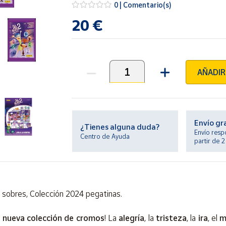
0 | Comentario(s)
20 €
AÑADIR
Unidades
Envío gr
¿Tienes alguna duda?
Envío resp
Centro de Ayuda
partir de 
 sobres, Colección 2024 pegatinas.
a
nueva colección de cromos
! La
alegría
, la
tristeza
, la
ira
, el
m