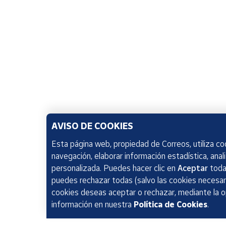
AVISO DE COOKIES
Esta página web, propiedad de Correos, utiliza coo
navegación, elaborar información estadística, anal
personalizada. Puedes hacer clic en
Aceptar
todas
puedes rechazar todas (salvo las cookies necesari
cookies deseas aceptar o rechazar, mediante la 
información en nuestra
Política de Cookies
.