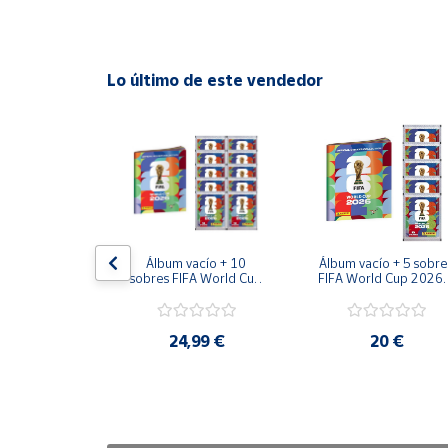
Cuenta
Lo último de este vendedor
Área
cliente
Ubicación
Península
y
x Platinum 
Álbum vacío + 10 
Álbum vacío + 5 sobres
Baleares
ueña + 10 
sobres FIFA World Cup 
FIFA World Cup 2026™
normales 
2026™ Sticker 
Sticker Colección 
Canarias,
XL LaLiga EA 
Colección Oficial Panini
Oficial Panini
2025 2026 
Ceuta y
ión Panini
0 €
24,99 €
20 €
Melilla