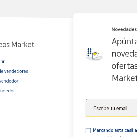
Novedades
Apúnta
eos Market
noveda
rir
oferta
e vendedores
Marke
vendedor
endedor
Escribe tu email
Marcando esta casilla