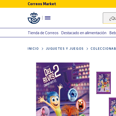
Correos Market
Menú
¿Qu
Nuestro
catálogo
Tienda de Correos
Destacado en alimentación
Beb
Alimentación
INICIO
JUGUETES Y JUEGOS
COLECCIONAB
Bebidas
Ocio y cultura
Juguetes y
juegos
Libros y
revistas
Merchandising
y regalos
Tienda de
Correos