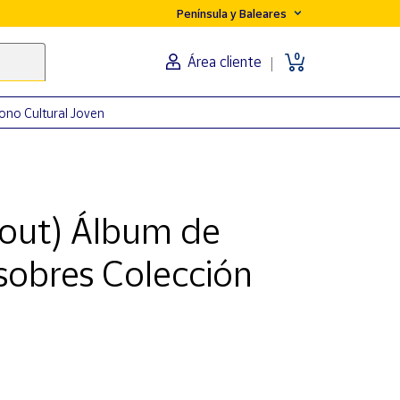
Península y Baleares
0
Área cliente
ono Cultural Joven
 out) Álbum de
sobres Colección