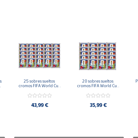
 
25 sobres sueltos 
20 sobres sueltos 
P
 
cromos FIFA World Cup 
cromos FIFA World Cup 
2026™ Official Sticker 
2026™ Official Sticker 
Collection Colección 
Collection Colección 
C
Oficial Panini
Oficial Panini
43,99 €
35,99 €