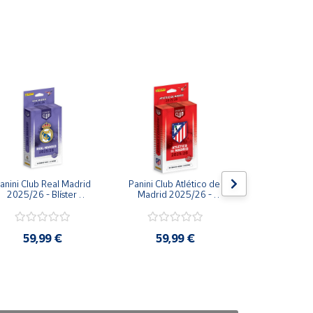
anini Club Real Madrid 
Panini Club Atlético de 
FIFA World 
2025/26 - Blíster 
Madrid 2025/26 - 
Álbum vac
Precintado Sin abrir - 
Blíster Precintado Sin 
sobres de
olección Oficial Panini
abrir - Colección Oficial 
Pani
Panini
59,99 €
59,99 €
39,9