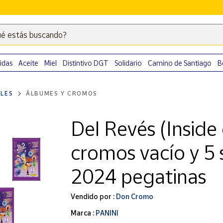
é estás buscando?
Escribe
palabras
clave
idas
Aceite
Miel
Distintivo DGT
Solidario
Camino de Santiago
B
para
buscar
LES
ÁLBUMES Y CROMOS
productos
en
Del Revés (Inside
Correos
Market
cromos vacío y 5 
.
2024 pegatinas
Vendido por :
Don Cromo
Marca :
PANINI