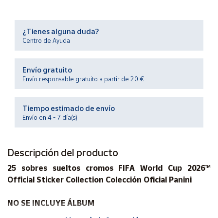
Productos
Solidarios
¿Tienes alguna duda?
Centro de Ayuda
Ayuda
Envío gratuito
Centro
de ayuda
Envío responsable gratuito a partir de 20 €
Contacto
Tiempo estimado de envío
Envío en 4 - 7 día(s)
Vendedores
Descripción del producto
Mapa de
vendedores
25 sobres sueltos cromos FIFA World Cup 2026™
Hazte
Official Sticker Collection Colección Oficial Panini
vendedor
Área
NO SE INCLUYE ÁLBUM
vendedor