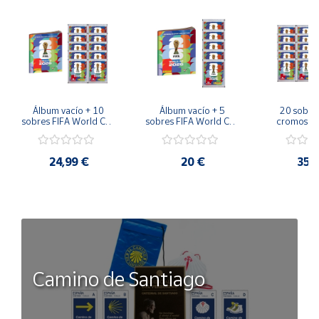
Álbum vacío + 10 
Álbum vacío + 5 
20 sobres
sobres FIFA World Cup 
sobres FIFA World Cup 
cromos FI
2026™ Sticker 
2026™ Sticker 
Cup 2026™ 
Colección Oficial 
Colección Oficial 
Sticker Co
Panini
Panini
Colección
24,99 €
20 €
35,
Pan
Camino de Santiago