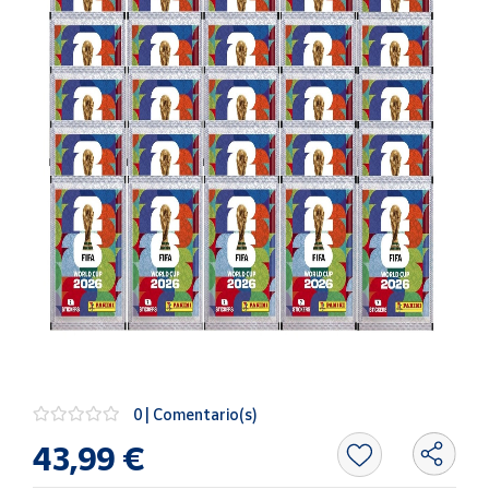
Artesanía
Oficina y
Papelería
Para Canarias,
Ceuta y Melilla
Más
populares
Bono
Cultural
Nuestros
vendedores
Las
novedades
0 | Comentario(s)
de Correos
Market
43,99 €