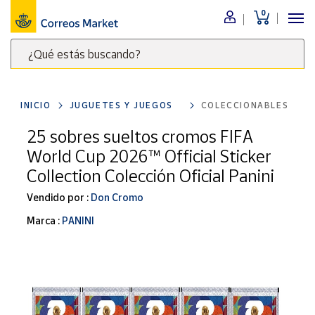
0
Menú
¿Qué estás buscando?
Nuestro
catálogo
Escribe
palabras
INICIO
JUGUETES Y JUEGOS
COLECCIONABLES
clave
Alimentación
para
25 sobres sueltos cromos FIFA
Bebidas
buscar
World Cup 2026™ Official Sticker
Ocio y cultura
productos
Collection Colección Oficial Panini
en
Juguetes y
juegos
Correos
Vendido por :
Don Cromo
Market
Libros y
Marca :
PANINI
.
revistas
Merchandising
y regalos
Tienda de
Correos