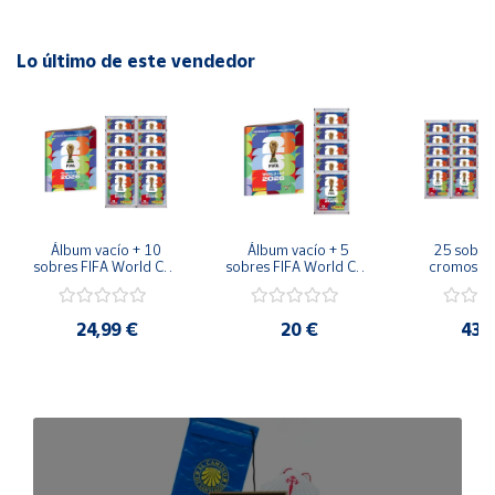
Lo último de este vendedor
Álbum vacío + 10 
Álbum vacío + 5 
25 sobres
sobres FIFA World Cup 
sobres FIFA World Cup 
cromos FI
2026™ Sticker 
2026™ Sticker 
Cup 2026™ 
Colección Oficial 
Colección Oficial 
Sticker Co
Panini
Panini
Colección
24,99 €
20 €
43,
Pan