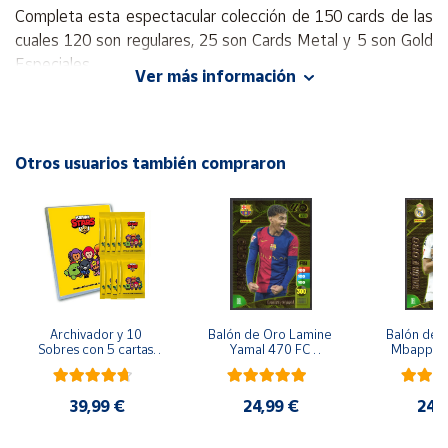
Completa esta espectacular colección de 150 cards de las
cuales 120 son regulares, 25 son Cards Metal y 5 son Gold
Cuenta
Especiales.
Ver más información
Área
No dejes escapar ninguna y disfruta de esta fantástico
cliente
juego donde lo mejor es coleccionar trofeos y los
diferentes Brawlers.
Otros usuarios también compraron
Ubicación
Península
y
Baleares
Canarias,
Ceuta y
Archivador y 10 
Balón de Oro Lamine 
Balón de O
Melilla
Sobres con 5 cartas 
Yamal 470 FC 
Mbappe 4
por sobre Brawl Stars
Barcelona cromo 
Madrid 
Adrenalyn XL 2024 
Adrenalyn
2025 La liga 24/25
2025 La l
39,99 €
24,99 €
24,