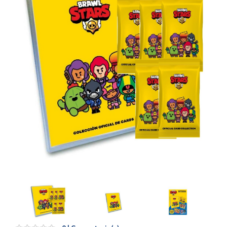
Artesanía
Oficina y
Papelería
Para Canarias,
Ceuta y Melilla
Más
populares
Bono
Cultural
Nuestros
vendedores
Las
novedades
de Correos
Market