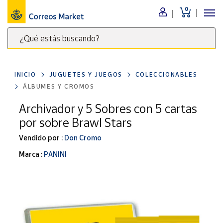
0
Menú
¿Qué estás buscando?
Nuestro
catálogo
Escribe
palabras
INICIO
JUGUETES Y JUEGOS
COLECCIONABLES
clave
Alimentación
ÁLBUMES Y CROMOS
para
Bebidas
buscar
Archivador y 5 Sobres con 5 cartas
Ocio y cultura
productos
por sobre Brawl Stars
en
Juguetes y
juegos
Correos
Vendido por :
Don Cromo
Market
Libros y
Marca :
PANINI
.
revistas
Merchandising
y regalos
Tienda de
Correos