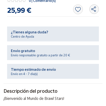
0 | Comentario(s)
Productos
Solidarios
25,99 €
Ayuda
¿Tienes alguna duda?
Centro
Centro de Ayuda
de ayuda
Contacto
Envío gratuito
Envío responsable gratuito a partir de 20 €
Vendedores
Tiempo estimado de envío
Mapa de
Envío en 4 - 7 día(s)
vendedores
Hazte
Descripción del producto
vendedor
Área
¡Bienvenido al Mundo de Brawl Stars!
vendedor