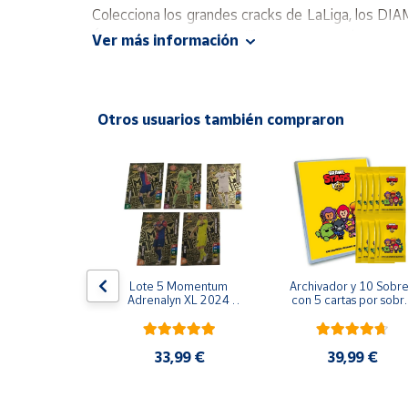
Productos
Colecciona los grandes cracks de LaLiga, los
Solidarios
Álvarez, Vinicius, Nico Williams, Joan García, 
Ver más información
Además, en esta edición, salen los entrenadores 
Ayuda
¡No la dejes escapar!
Otros usuarios también compraron
Centro
de ayuda
Contacto
Vendedores
Mapa de
liams Elite 
Lote 5 Momentum 
Archivador y 10 Sobre
Firmada 
Adrenalyn XL 2024 
con 5 cartas por sobre
vendedores
cks 2024 
2025 Panini
Brawl Stars
GK 24 25 
Hazte
anini
vendedor
0 €
33,99 €
39,99 €
Área
vendedor