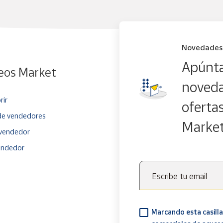
Novedades
Apúnta
eos Market
noveda
rir
oferta
e vendedores
Marke
vendedor
endedor
Escribe tu email
Marcando esta casilla