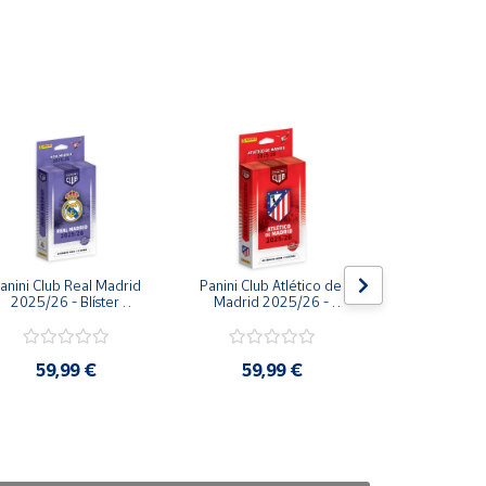
anini Club Real Madrid 
Panini Club Atlético de 
FIFA World 
2025/26 - Blíster 
Madrid 2025/26 - 
Álbum vac
Precintado Sin abrir - 
Blíster Precintado Sin 
sobres de
olección Oficial Panini
abrir - Colección Oficial 
Pani
Panini
59,99 €
59,99 €
39,9