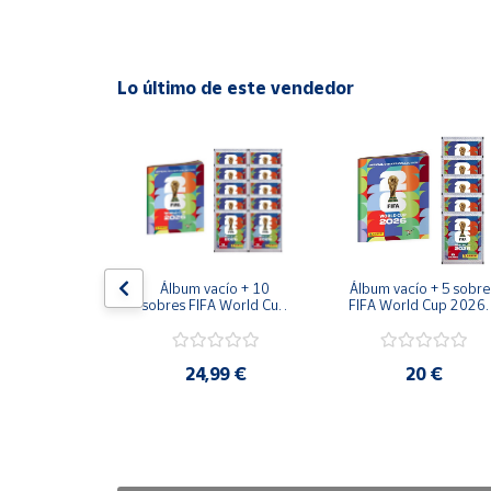
Cuenta
Lo último de este vendedor
Área
cliente
Ubicación
Península
y
rie Oro Lata 
Álbum vacío + 10 
Álbum vacío + 5 sobres
Baleares
Pocket Box 
sobres FIFA World Cup 
FIFA World Cup 2026™
drenalyn XL 
2026™ Sticker 
Sticker Colección 
Canarias,
Sports 2025 
Colección Oficial Panini
Oficial Panini
cción Panini
Ceuta y
,99 €
24,99 €
20 €
Melilla