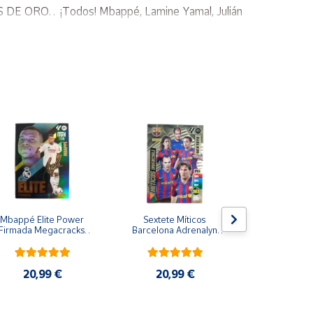
 DE ORO… ¡Todos! Mbappé, Lamine Yamal, Julián
NITA y las nuevas STADIUM CARDS!
Mbappé Elite Power 
Sextete Míticos 
Galácticos R
Firmada Megacracks 
Barcelona Adrenalyn 
Adrenalyn 
024 2025 MGK 24 25 
XL 2024 2025 Carta 
2025 Carta 
Panini
Colección Panini
Pani
20,99 €
20,99 €
20