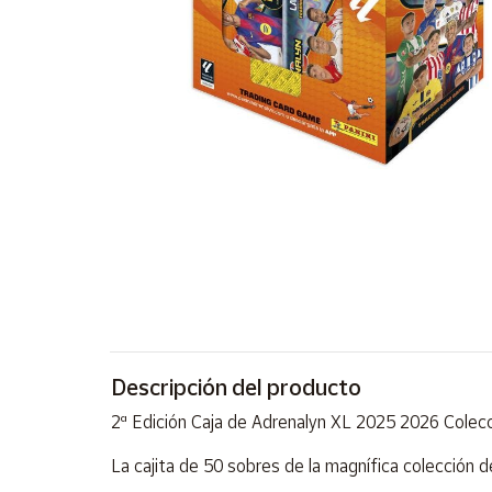
Artesanía
Oficina y
Papelería
Para Canarias,
Ceuta y Melilla
Más
populares
Bono
Cultural
Nuestros
vendedores
Descripción del producto
Las
novedades
2ª Edición Caja de Adrenalyn XL 2025 2026 Colecc
de Correos
Market
La cajita de 50 sobres de la magnífica colección 