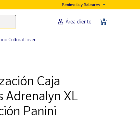
Península y Baleares
0
Área cliente
ono Cultural Joven
ización Caja
s Adrenalyn XL
ión Panini