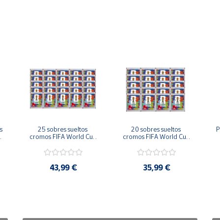
 
25 sobres sueltos 
20 sobres sueltos 
P
 
cromos FIFA World Cup 
cromos FIFA World Cup 
2026™ Official Sticker 
2026™ Official Sticker 
Collection Colección 
Collection Colección 
C
Oficial Panini
Oficial Panini
43,99 €
35,99 €