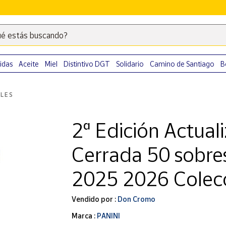
é estás buscando?
Escribe
palabras
clave
idas
Aceite
Miel
Distintivo DGT
Solidario
Camino de Santiago
B
para
buscar
LES
productos
en
2ª Edición Actual
Correos
Market
Cerrada 50 sobre
.
2025 2026 Colecc
Vendido por :
Don Cromo
Marca :
PANINI