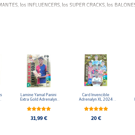
 DIAMANTES, los INFLUENCERS, los SUPER CRACKS, los BALONES
Antony... ¡Todos! ¡Y descubre las nuevas series PROTAS, KRYPTO
y nuevos balones de oro!
s 
Lamine Yamal Panini 
Card Invencible 
 
Extra Gold Adrenalyn 
Adrenalyn XL 2024 
XL 2024 2025 Carta 
2025 Carta Colección 
2
Colección Panini
Panini
31,99 €
20 €