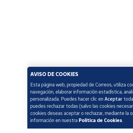
AVISO DE COOKIES
Esta página web, propiedad de Correos, utiliza coo
navegación, elaborar información estadística, anal
personalizada. Puedes hacer clic en
Aceptar
todas
puedes rechazar todas (salvo las cookies necesari
cookies deseas aceptar o rechazar, mediante la 
información en nuestra
Política de Cookies
.