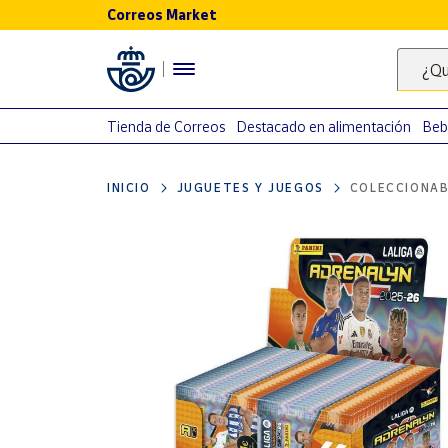
Correos Market
Menú
¿Qu
Nuestro
catálogo
Tienda de Correos
Destacado en alimentación
Beb
Alimentación
INICIO
JUGUETES Y JUEGOS
COLECCIONAB
Bebidas
Ocio y cultura
Juguetes y
juegos
Libros y
revistas
Merchandising
y regalos
Tienda de
Correos