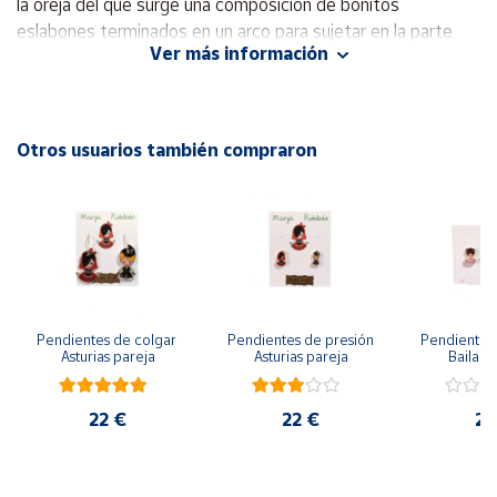
la oreja del que surge una composición de bonitos
eslabones terminados en un arco para sujetar en la parte
Cuenta
Ver más información
superior de la oreja.
Un look diferente, atrevido y juvenil. Muy atractivo para
Área
cualquier ocasión.
cliente
Otros usuarios también compraron
- Largo del pendiente: 9 cm.
Ubicación
- Cierre: mariposa a presión.
- Hipoalergénico, 5 baños de oro de 18 k, free niquel.
Península
y
Baleares
- 1 año de garantía.
Canarias,
Pendientes de colgar 
Pendientes de presión 
Pendientes 
Asturias pareja
Asturias pareja
Bailarin
Ceuta y
Melilla
22 €
22 €
22