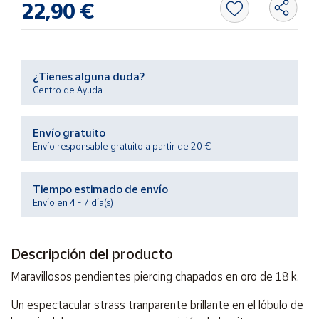
22,90 €
Productos
Solidarios
Ayuda
¿Tienes alguna duda?
Centro de Ayuda
Centro
de ayuda
Envío gratuito
Contacto
Envío responsable gratuito a partir de 20 €
Vendedores
Tiempo estimado de envío
Envío en 4 - 7 día(s)
Mapa de
vendedores
Descripción del producto
Hazte
vendedor
Maravillosos pendientes piercing chapados en oro de 18 k.
Área
Un espectacular strass tranparente brillante en el lóbulo de
vendedor