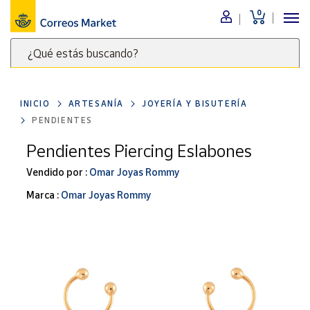
0
Menú
¿Qué estás buscando?
Nuestro
catálogo
Escribe
palabras
INICIO
ARTESANÍA
JOYERÍA Y BISUTERÍA
clave
Alimentación
PENDIENTES
para
Bebidas
buscar
Pendientes Piercing Eslabones
Ocio y cultura
productos
Vendido por :
Omar Joyas Rommy
en
Juguetes y
juegos
Correos
Marca :
Omar Joyas Rommy
Market
Libros y
.
revistas
Merchandising
y regalos
Tienda de
Correos