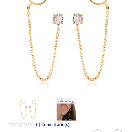
Artesanía
Oficina y
Papelería
Para Canarias,
Ceuta y Melilla
Más
populares
Bono
Cultural
Nuestros
vendedores
Las
novedades
de Correos
Market
0 | Comentario(s)