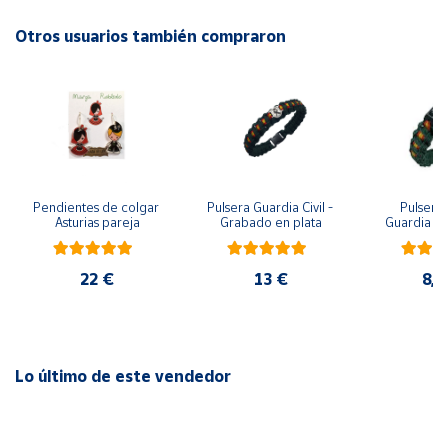
Otros usuarios también compraron
Cuenta
Área
cliente
Ubicación
Pendientes de colgar 
Pulsera Guardia Civil - 
Pulsera 
Asturias pareja
Grabado en plata
Guardia Civ
Península
metopa, pa
y m
y
Baleares
22 €
13 €
8,7
Canarias,
Ceuta y
Melilla
Lo último de este vendedor