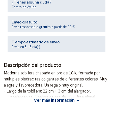
¿Tienes alguna duda?
Productos
Solidarios
Centro de Ayuda
Envío gratuito
Ayuda
Envío responsable gratuito a partir de 20 €
Centro
de ayuda
Tiempo estimado de envío
Envío en 3 - 6 día(s)
Contacto
Descripción del producto
Vendedores
Moderna tobillera chapada en oro de 18 k, formada por
múltiples piedrecitas colgantes de diferentes colores. Muy
Mapa de
vendedores
alegre y favorecedora. Un regalo muy original.
- Largo de la tobillera: 22 cm + 3 cm del alargador.
Hazte
vendedor
- Hipoalergénica, 5 baños de oro de 18 k, free niquel.
Ver más información
- 1 año de garantía.
Área
vendedor