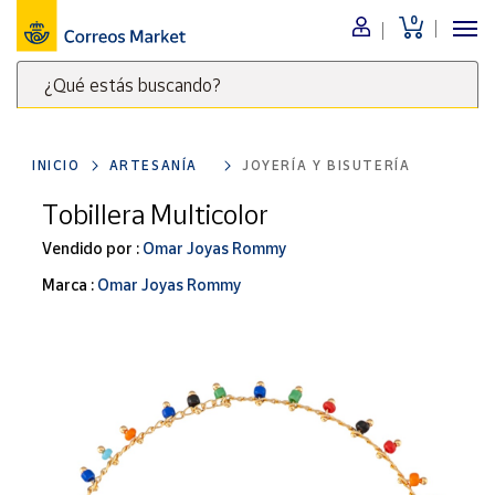
0
Menú
¿Qué estás buscando?
Nuestro
catálogo
Escribe
palabras
INICIO
ARTESANÍA
JOYERÍA Y BISUTERÍA
clave
Alimentación
para
Tobillera Multicolor
Bebidas
buscar
Ocio y cultura
Vendido por :
Omar Joyas Rommy
productos
en
Juguetes y
Marca :
Omar Joyas Rommy
juegos
Correos
Market
Libros y
.
revistas
Merchandising
y regalos
Tienda de
Correos