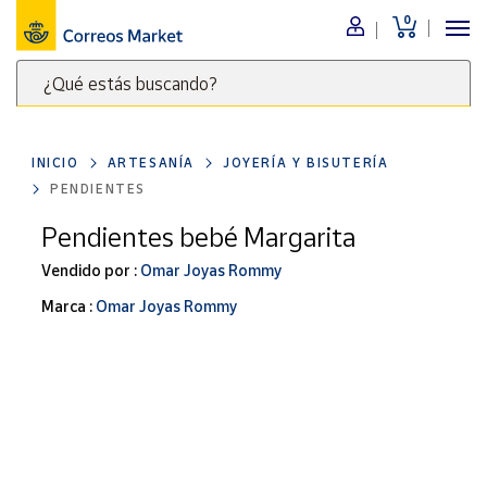
0
Menú
¿Qué estás buscando?
Nuestro
catálogo
Escribe
palabras
INICIO
ARTESANÍA
JOYERÍA Y BISUTERÍA
clave
Alimentación
PENDIENTES
para
Bebidas
buscar
Pendientes bebé Margarita
Ocio y cultura
productos
Vendido por :
Omar Joyas Rommy
en
Juguetes y
juegos
Correos
Marca :
Omar Joyas Rommy
Market
Libros y
.
revistas
Merchandising
y regalos
Tienda de
Correos