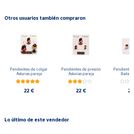
- Hipoalergénicos, 5 baños de oro de 18 k, free niquel.
- 1 año de garantía.
Cuenta
Otros usuarios también compraron
Área
cliente
Ubicación
Pendientes de colgar 
Pendientes de presión 
Pendientes 
Península
Asturias pareja
Asturias pareja
Bailarin
y
Baleares
22 €
22 €
22
Canarias,
Ceuta y
Melilla
Lo último de este vendedor