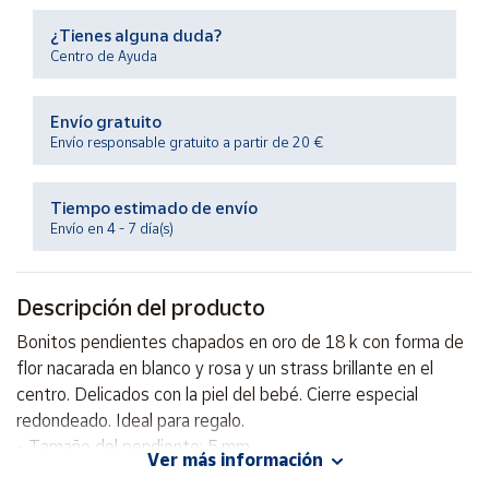
Productos
Solidarios
¿Tienes alguna duda?
Centro de Ayuda
Ayuda
Envío gratuito
Envío responsable gratuito a partir de 20 €
Centro
de ayuda
Tiempo estimado de envío
Contacto
Envío en 4 - 7 día(s)
Vendedores
Descripción del producto
Bonitos pendientes chapados en oro de 18 k con forma de
Mapa de
vendedores
flor nacarada en blanco y rosa y un strass brillante en el
centro. Delicados con la piel del bebé. Cierre especial
Hazte
vendedor
redondeado. Ideal para regalo.
- Tamaño del pendiente: 5 mm.
Área
Ver más información
- Cierre: lenteja.
vendedor