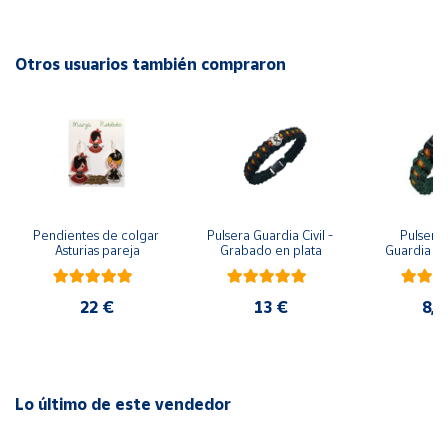
Hipoalergénicos, 5 baños de oro de 18 k, free niquel.
Cuenta
Otros usuarios también compraron
1 año de garantía.
Área
cliente
Ubicación
Pendientes de colgar 
Pulsera Guardia Civil - 
Pulsera 
Península
Asturias pareja
Grabado en plata
Guardia Civ
y
metopa, pa
Baleares
y m
22 €
13 €
8,7
Canarias,
Ceuta y
Melilla
Lo último de este vendedor