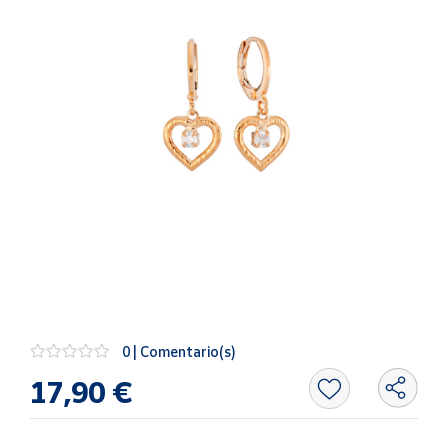
Artesanía
Oficina y
Papelería
Para Canarias,
Ceuta y Melilla
Más
populares
Bono
Cultural
Nuestros
vendedores
0 | Comentario(s)
Las
novedades
17,90 €
de Correos
Market