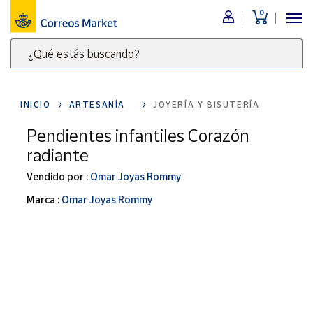
0
Menú
¿Qué estás buscando?
Nuestro
catálogo
Escribe
palabras
INICIO
ARTESANÍA
JOYERÍA Y BISUTERÍA
clave
Alimentación
para
Pendientes infantiles Corazón
Bebidas
buscar
radiante
Ocio y cultura
productos
en
Vendido por :
Omar Joyas Rommy
Juguetes y
juegos
Correos
Marca :
Omar Joyas Rommy
Market
Libros y
.
revistas
Merchandising
y regalos
Tienda de
Correos