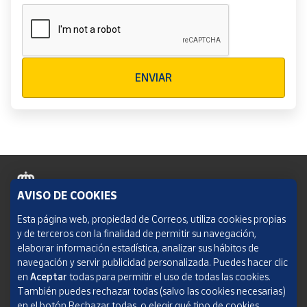
Verificación reCAPTCHA
ENVIAR
AVISO DE COOKIES
Política de cookies
Esta página web, propiedad de Correos, utiliza cookies propias
y de terceros con la finalidad de permitir su navegación,
Aviso legal
elaborar información estadística, analizar sus hábitos de
navegación y servir publicidad personalizada. Puedes hacer clic
Condiciones del servicio
en
Aceptar
todas para permitir el uso de todas las cookies.
También puedes rechazar todas (salvo las cookies necesarias)
Política de Privacidad Web
en el botón Rechazar todas, o elegir qué tipo de cookies