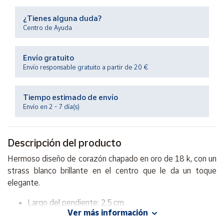
Productos
Solidarios
¿Tienes alguna duda?
Centro de Ayuda
Ayuda
Envío gratuito
Envío responsable gratuito a partir de 20 €
Centro
de ayuda
Tiempo estimado de envío
Contacto
Envío en 2 - 7 día(s)
Vendedores
Descripción del producto
Mapa de
Hermoso diseño de corazón chapado en oro de 18 k, con un
vendedores
strass blanco brillante en el centro que le da un toque
Hazte
elegante.
vendedor
Largo del pendiente: 2,5 cm.
Área
Ver más información
vendedor
Cierre: africano.