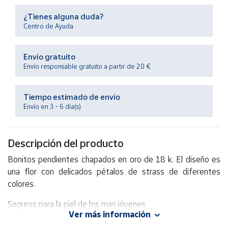
Productos
Solidarios
¿Tienes alguna duda?
Centro de Ayuda
Ayuda
Envío gratuito
Envío responsable gratuito a partir de 20 €
Centro
de ayuda
Tiempo estimado de envío
Contacto
Envío en 3 - 6 día(s)
Vendedores
Descripción del producto
Bonitos pendientes chapados en oro de 18 k. El diseño es
Mapa de
vendedores
una flor con delicados pétalos de strass de diferentes
colores.
Hazte
vendedor
Seguros para la piel de los mas jóvenes.
Área
Ver más información
vendedor
Tamaño del pendiente: 1 cm.