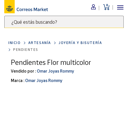
0
Menú
¿Qué estás buscando?
Nuestro
catálogo
Escribe
palabras
INICIO
ARTESANÍA
JOYERÍA Y BISUTERÍA
clave
Alimentación
PENDIENTES
para
Bebidas
buscar
Pendientes Flor multicolor
Ocio y cultura
productos
Vendido por :
Omar Joyas Rommy
en
Juguetes y
juegos
Correos
Marca :
Omar Joyas Rommy
Market
Libros y
.
revistas
Merchandising
y regalos
Tienda de
Correos