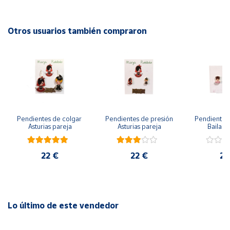
Cierre: africano.
Cuenta
Otros usuarios también compraron
Hipoalergénicos, 5 baños de oro de 18 k, free niquel.
Área
1 año de garantía.
cliente
Ubicación
Pendientes de colgar 
Pendientes de presión 
Pendientes 
Península
Asturias pareja
Asturias pareja
Bailarin
y
Baleares
22 €
22 €
22
Canarias,
Ceuta y
Melilla
Lo último de este vendedor