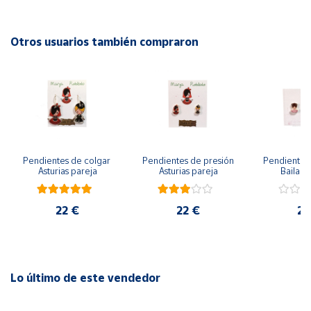
Cierre: pestaña de seguridad.
Cuenta
Hipoalergénico, 5 baños de oro de 18 k, free niquel.
Otros usuarios también compraron
1 año de garantía.
Área
cliente
Ubicación
Pendientes de colgar 
Pendientes de presión 
Pendientes 
Península
Asturias pareja
Asturias pareja
Bailarin
y
Baleares
22 €
22 €
22
Canarias,
Ceuta y
Melilla
Lo último de este vendedor