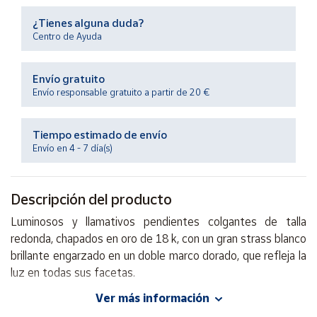
Productos
Solidarios
¿Tienes alguna duda?
Centro de Ayuda
Ayuda
Envío gratuito
Envío responsable gratuito a partir de 20 €
Centro
de ayuda
Tiempo estimado de envío
Contacto
Envío en 4 - 7 día(s)
Vendedores
Descripción del producto
Luminosos y llamativos pendientes colgantes de talla
Mapa de
vendedores
redonda, chapados en oro de 18 k, con un gran strass blanco
brillante engarzado en un doble marco dorado, que refleja la
Hazte
vendedor
luz en todas sus facetas.
Área
Ver más información
Tamaño del pendiente: 1,5 cm.
vendedor