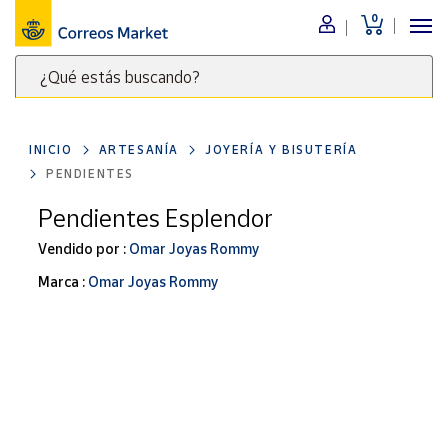
0
Menú
¿Qué estás buscando?
Nuestro
catálogo
Escribe
palabras
INICIO
ARTESANÍA
JOYERÍA Y BISUTERÍA
clave
Alimentación
PENDIENTES
para
Bebidas
buscar
Pendientes Esplendor
Ocio y cultura
productos
Vendido por :
Omar Joyas Rommy
en
Juguetes y
juegos
Correos
Marca :
Omar Joyas Rommy
Market
Libros y
.
revistas
Merchandising
y regalos
Tienda de
Correos