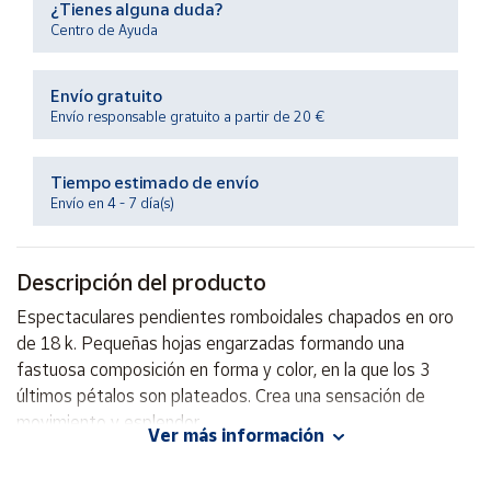
¿Tienes alguna duda?
Productos
Solidarios
Centro de Ayuda
Envío gratuito
Ayuda
Envío responsable gratuito a partir de 20 €
Centro
de ayuda
Tiempo estimado de envío
Envío en 4 - 7 día(s)
Contacto
Descripción del producto
Vendedores
Espectaculares pendientes romboidales chapados en oro
de 18 k. Pequeñas hojas engarzadas formando una
Mapa de
vendedores
fastuosa composición en forma y color, en la que los 3
últimos pétalos son plateados. Crea una sensación de
Hazte
vendedor
movimiento y esplendor.
Ver más información
Área
Ideal para fiestas, bodas, comuniones...
vendedor