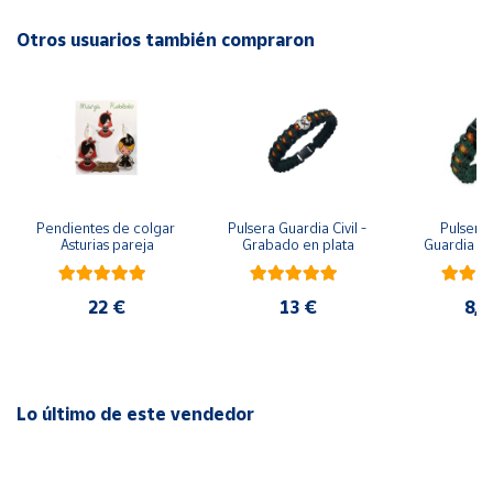
- Largo del pendiente: 8 cm.
Otros usuarios también compraron
Cuenta
- Cierre: pestaña de seguridad.
- Hipoalergénico, 5 baños de oro de 18 k, free niquel.
Área
cliente
- 1 año de garantía.
Ubicación
Pendientes de colgar 
Pulsera Guardia Civil - 
Pulsera 
Asturias pareja
Grabado en plata
Guardia Civ
Península
metopa, pa
y m
y
Baleares
22 €
13 €
8,7
Canarias,
Ceuta y
Melilla
Lo último de este vendedor