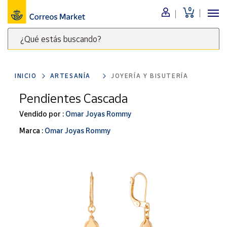
0
Menú
¿Qué estás buscando?
Nuestro
catálogo
Escribe
palabras
INICIO
ARTESANÍA
JOYERÍA Y BISUTERÍA
clave
Alimentación
para
Pendientes Cascada
Bebidas
buscar
Ocio y cultura
Vendido por :
Omar Joyas Rommy
productos
en
Juguetes y
Marca :
Omar Joyas Rommy
juegos
Correos
Market
Libros y
.
revistas
Merchandising
y regalos
Tienda de
Correos