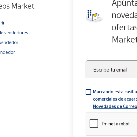
Apúnta
eos Market
noveda
rir
oferta
e vendedores
Marke
vendedor
endedor
Escribe tu email
Marcando esta casilla
comerciales de acuer
Novedades de Correo