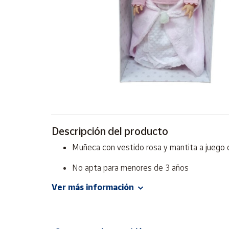
Artesanía
Oficina y
Papelería
Para Canarias,
Ceuta y Melilla
Más
populares
Bono
Descripción del producto
Cultural
Muñeca con vestido rosa y mantita a juego 
Nuestros
vendedores
No apta para menores de 3 años
Las
Ver más información
novedades
de Correos
Market