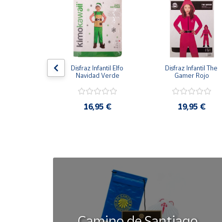
Cuenta
Área
cliente
antil Gato con 
Disfraz Infantil Elfo 
Disfraz Infantil The 
otas
Navidad Verde
Gamer Rojo
Ubicación
,95 €
16,95 €
19,95 €
Península
y
Baleares
Canarias,
Ceuta y
Melilla
Camino de Santiago