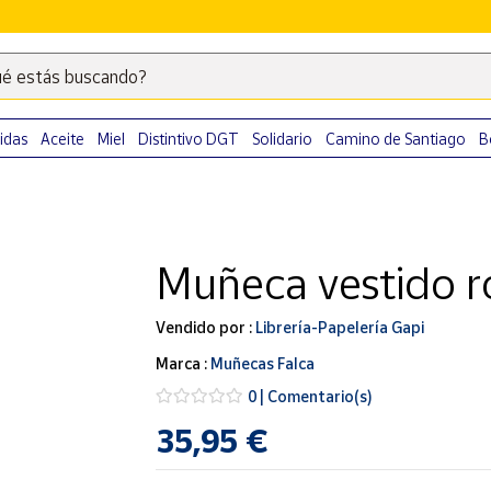
é estás buscando?
Escribe
palabras
clave
idas
Aceite
Miel
Distintivo DGT
Solidario
Camino de Santiago
B
para
buscar
productos
en
Muñeca vestido r
Correos
Market
.
Vendido por :
Librería-Papelería Gapi
Marca :
Muñecas Falca
0 | Comentario(s)
35,95 €