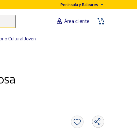
Península y Baleares
0
Área cliente
ono Cultural Joven
osa