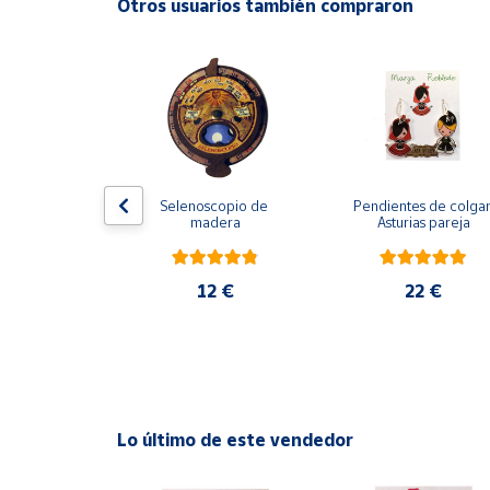
Otros usuarios también compraron
Productos
Solidarios
Ayuda
Centro
de ayuda
del árbol de 
Selenoscopio de 
Pendientes de colgar
Contacto
 con chips 
madera
Asturias pareja
naturales de 
sa y amatista
Vendedores
5 €
12 €
22 €
Mapa de
vendedores
Hazte
vendedor
Lo último de este vendedor
Área
vendedor