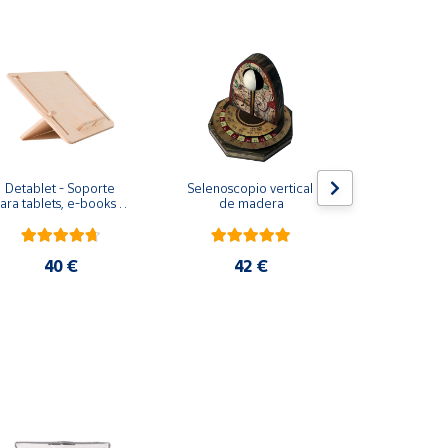
Detablet - Soporte 
Selenoscopio vertical 
Debeam - So
ara tablets, e-books o 
de madera
sobremes
libros convencionales
ordenadores 
40 €
42 €
40