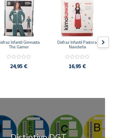
isfraz Infantil Gimnasta 
Disfraz Infantil Pastora 
Disfraz Infan
The Gamer
Navideña
Azu
24,95 €
16,95 €
16,9
Distintivo DGT