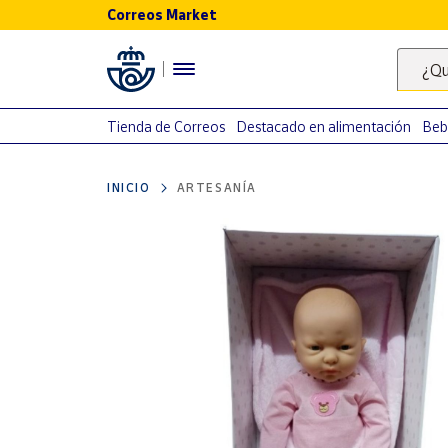
Correos Market
Menú
¿Qu
Nuestro
catálogo
Tienda de Correos
Destacado en alimentación
Beb
Alimentación
INICIO
ARTESANÍA
Bebidas
Ocio y cultura
Juguetes y
juegos
Libros y
revistas
Merchandising
y regalos
Tienda de
Correos