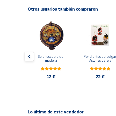
Productos
Solidarios
Otros usuarios también compraron
Ayuda
Centro
de ayuda
Contacto
del árbol de 
Selenoscopio de 
Pendientes de colgar
 con chips 
madera
Asturias pareja
naturales de 
Vendedores
sa y amatista
5 €
12 €
22 €
Mapa de
vendedores
Hazte
vendedor
Área
Lo último de este vendedor
vendedor