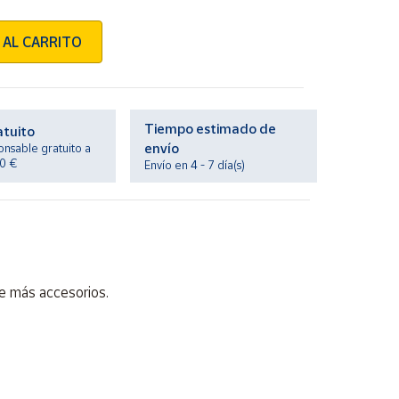
 AL CARRITO
Tiempo estimado de
atuito
envío
onsable gratuito a
20 €
Envío en 4 - 7 día(s)
ye más accesorios.