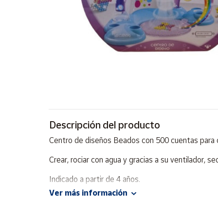
Artesanía
Oficina y
Papelería
Para Canarias,
Ceuta y Melilla
Más
populares
Bono
Descripción del producto
Cultural
Centro de diseños Beados con 500 cuentas para c
Nuestros
vendedores
Crear, rociar con agua y gracias a su ventilador, 
Las
Indicado a partir de 4 años.
novedades
de Correos
Ver más información
Market