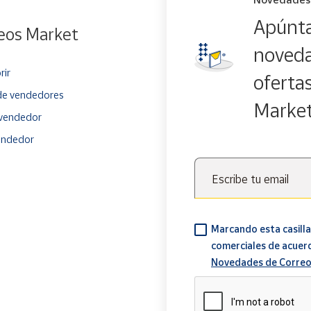
Apúnta
eos Market
noveda
rir
oferta
e vendedores
Marke
vendedor
endedor
Escribe tu email
Marcando esta casilla
comerciales de acuer
Novedades de Correo