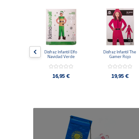
Cuenta
Área
cliente
antil Gato con 
Disfraz Infantil Elfo 
Disfraz Infantil The 
Ubicación
otas
Navidad Verde
Gamer Rojo
Península
,95 €
16,95 €
19,95 €
y
Baleares
Canarias,
Ceuta y
Melilla