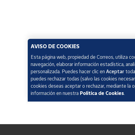
AVISO DE COOKIES
Esta página web, propiedad de Correos, utiliza coo
navegación, elaborar información estadística, anal
personalizada. Puedes hacer clic en
Aceptar
todas
puedes rechazar todas (salvo las cookies necesari
cookies deseas aceptar o rechazar, mediante la 
información en nuestra
Política de Cookies
.