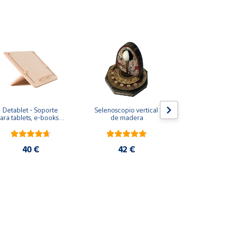
Detablet - Soporte 
Selenoscopio vertical 
Debeam - So
ara tablets, e-books o 
de madera
sobremes
libros convencionales
ordenadores 
40 €
42 €
40