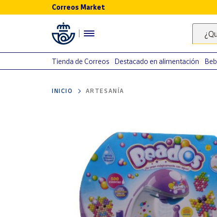
Correos Market
Menú
¿Qu
Nuestro
catálogo
Tienda de Correos
Destacado en alimentación
Beb
Alimentación
INICIO
ARTESANÍA
Bebidas
Ocio y cultura
Juguetes y
juegos
Libros y
revistas
Merchandising
y regalos
Tienda de
Correos