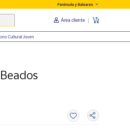
Península y Baleares
0
Área cliente
ono Cultural Joven
 Beados