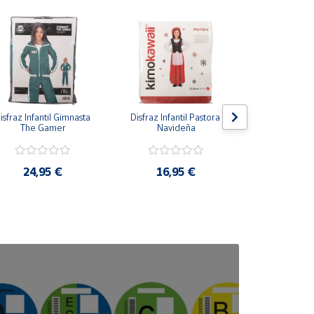
isfraz Infantil Gimnasta 
Disfraz Infantil Pastora 
Disfraz Infan
The Gamer
Navideña
Azu
24,95 €
16,95 €
16,9