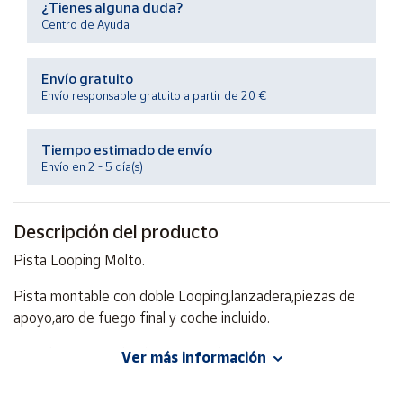
¿Tienes alguna duda?
Productos
Solidarios
Centro de Ayuda
Envío gratuito
Ayuda
Envío responsable gratuito a partir de 20 €
Centro
de ayuda
Tiempo estimado de envío
Envío en 2 - 5 día(s)
Contacto
Descripción del producto
Vendedores
Pista Looping Molto.
Mapa de
Pista montable con doble Looping,lanzadera,piezas de
vendedores
apoyo,aro de fuego final y coche incluido.
Hazte
vendedor
Mas de 250 cm. de pista en total.
Ver más información
Área
Para mayores de 3 años.
vendedor