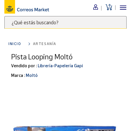
0
Menú
¿Qué estás buscando?
Nuestro
catálogo
Escribe
palabras
INICIO
ARTESANÍA
clave
Alimentación
para
Pista Looping Moltó
Bebidas
buscar
Ocio y cultura
Vendido por :
Librería-Papelería Gapi
productos
en
Juguetes y
Marca :
Moltó
juegos
Correos
Market
Libros y
.
revistas
Merchandising
y regalos
Tienda de
Correos