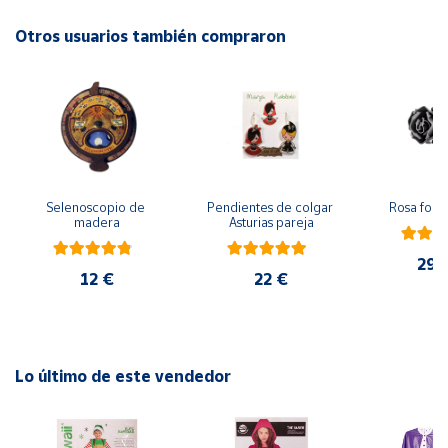
Otros usuarios también compraron
Cuenta
Área
cliente
Ubicación
Selenoscopio de 
Pendientes de colgar 
Rosa forj
madera
Asturias pareja
Península
y
29,
Baleares
12 €
22 €
Canarias,
Ceuta y
Melilla
Lo último de este vendedor