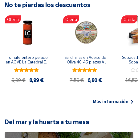
No te pierdas los descuentos
Artesanía
Oficina y
Oferta
Oferta
Oferta
Papelería
Para Canarias,
Ceuta y Melilla
Más
Tomate entero pelado 
Sardinillas en Aceite de 
Sobaos 1
populares
en AOVE La Catedral ER-
Oliva 40-45 piezas A 
Sobao
630
Churrusquiña
Paq
Bono
9,99 €
8,99 €
7,50 €
6,80 €
16,50
Cultural
Nuestros
vendedores
Más información
Las
novedades
de Correos
Del mar y la huerta a tu mesa
Market