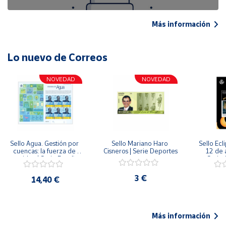
Más información
Lo nuevo de Correos
NOVEDAD
NOVEDAD
Sello Agua. Gestión por 
Sello Mariano Haro 
Sello Ecl
cuencas: la fuerza de 
Cisneros | Serie Deportes
12 de 
una idea.| Serie España 
Serie C
ES| Pliego Premium
3 €
14,40 €
Más información