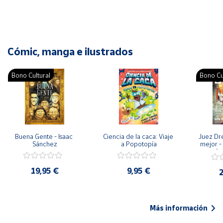
Cómic, manga e ilustrados
Bono Cultural
Bono Cu
Buena Gente - Isaac 
Ciencia de la caca: Viaje 
Juez Dr
Sánchez
a Popotopía
mejor - 
Ar
19,95 €
9,95 €
2
Más información