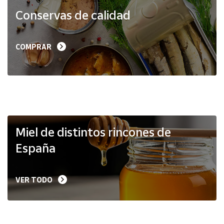
Productos
Conservas de calidad
Solidarios
Ayuda
COMPRAR
Centro
de ayuda
Contacto
Vendedores
Miel de distintos rincones de
España
Mapa de
vendedores
VER TODO
Hazte
vendedor
Área
vendedor