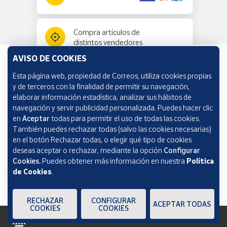
Compra artículos de
distintos vendedores
AVISO DE COOKIES
Esta página web, propiedad de Correos, utiliza cookies propias
Información y ayuda
y de terceros con la finalidad de permitir su navegación,
elaborar información estadística, analizar sus hábitos de
navegación y servir publicidad personalizada. Puedes hacer clic
Correos Market
en
Aceptar
todas para permitir el uso de todas las cookies.
También puedes rechazar todas (salvo las cookies necesarias)
en el botón Rechazar todas, o elegir qué tipo de cookies
deseas aceptar o rechazar, mediante la opción
Configurar
Cookies.
Puedes obtener más información en nuestra
Política
de Cookies
.
RECHAZAR
CONFIGURAR
ACEPTAR TODAS
COOKIES
COOKIES