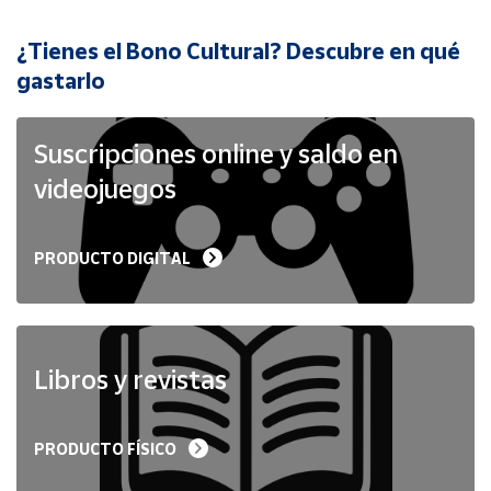
¿Tienes el Bono Cultural? Descubre en qué
Cuenta
gastarlo
Área
cliente
Suscripciones online y saldo en
videojuegos
Ubicación
PRODUCTO DIGITAL
Península
y
Baleares
Canarias,
Ceuta y
Libros y revistas
Melilla
PRODUCTO FÍSICO