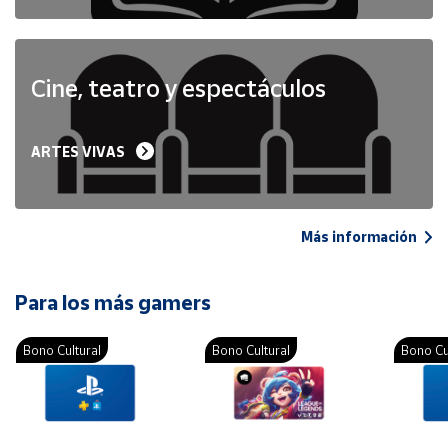
Cine, teatro y espectáculos
ARTES VIVAS
Más información
Para los más gamers
Bono Cultural
Bono Cultural
Bono Cu