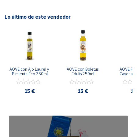
Lo último de este vendedor
AOVE con Ajo Laurel y 
AOVE con Boletus 
AOVE Pica
Pimienta Eco 250ml
Edulis 250ml
Cayena E
15 €
15 €
15