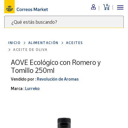
0
Menú
¿Qué estás buscando?
Nuestro
catálogo
Escribe
palabras
INICIO
ALIMENTACIÓN
ACEITES
clave
Alimentación
ACEITE DE OLIVA
para
Bebidas
buscar
AOVE Ecológico con Romero y
Ocio y cultura
productos
Tomillo 250ml
en
Juguetes y
juegos
Correos
Vendido por :
Revolución de Aromas
Market
Libros y
Marca :
Lurreko
.
revistas
Merchandising
y regalos
Tienda de
Correos