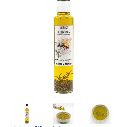
Artesanía
Oficina y
Papelería
Para Canarias,
Ceuta y Melilla
Más
populares
Bono
Cultural
Nuestros
vendedores
Las
novedades
de Correos
Market