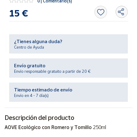
0 | Comentario(s)
Productos
Solidarios
15 €
Ayuda
¿Tienes alguna duda?
Centro
Centro de Ayuda
de ayuda
Contacto
Envío gratuito
Envío responsable gratuito a partir de 20 €
Vendedores
Tiempo estimado de envío
Mapa de
Envío en 4 - 7 día(s)
vendedores
Hazte
Descripción del producto
vendedor
Área
AOVE Ecológico con Romero y Tomillo
250ml
vendedor